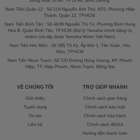
Đông Hòa, Dĩ An, TP Dĩ An, Bình Dương.
Nam Tiến Quận 12 : Số 21A Nguyễn Ảnh Thủ, KP2, Phường Hiệp
Thành, Quận 12, TP.HCM.
Nam Tiến Bình Tân : Số 463B Nguyễn Thị Tú, Phường Bình Hưng
Hòa B, Quận Bình Tân, TP.HCM (Đại lý Yamaha chính hãng ủy
nhiệm của tập đoàn Yamaha Motor Việt Nam)
Nam Tiến Hóc Môn : Số 385 Tô Ký, Ấp Mới 1, Tân Xuân, Hóc
Môn, TP.HCM
Nam Tiến Nhơn Trạch: Số 720 Đường Hùng Vương, KP. Phước
Hiệp, TT. Hiệp Phước, Nhơn Trạch, Đồng Nai
VỀ CHÚNG TÔI
TRỢ GIÚP NHANH
Giới thiệu
Chính sách giao hàng
Tuyển dụng
Chính sách bảo mật
Tin tức
Chính sách bảo hành
Liên hệ
Chính sách đổi/trả
Hướng dẫn thanh toán