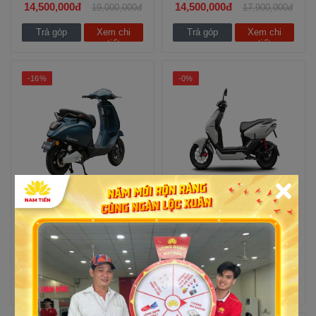
14,500,000đ
14,500,000đ
19,000,000đ
17,900,000đ
Trả góp
Xem chi
Trả góp
Xem chi
tiết
tiết
-16%
-0%
Victoria Xe máy điện
Xe điện Honda ICON e
V38 (New)
5 lượt mua
5 lượt mua
14,500,000đ
28,400,000đ
17,300,000đ
28,500,000đ
Trả góp
Xem chi
Trả góp
Xem chi
tiết
tiết