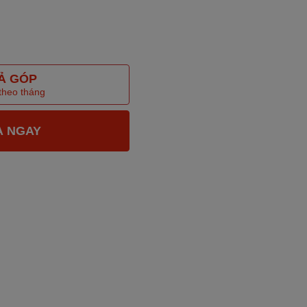
Ả GÓP
 theo tháng