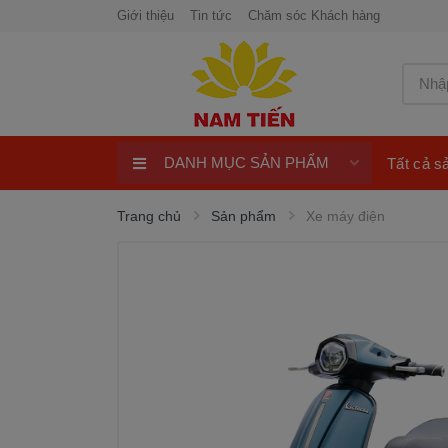
Giới thiệu
Tin tức
Chăm sóc Khách hàng
DANH MỤC SẢN PHẨM
Tất cả 
Xe máy 50cc
Trang chủ
Sản phẩm
Xe máy điện
Xe tay ga 50cc
Xe máy điện
xe máy chính hãng
Quay số trúng thưởng 100%
ngay
Xe điện Honda