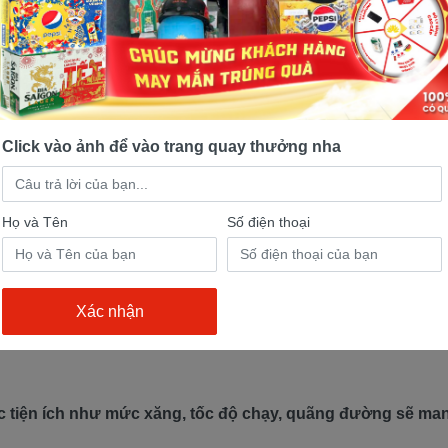
Click vào ảnh để vào trang quay thưởng nha
Họ và Tên
Số điện thoại
ác tiện ích như mức xăng, tốc độ chạy, quãng đường sẽ man