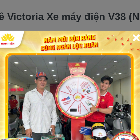
về Victoria Xe máy điện V38 (
a Xe máy điện V38 (New)
thước 1900*670*1040 cho một chiếc xe máy điện có kích thư
ảnh mà thời thượng. Yên xe rộng rãi sẽ mang đến sự thoải 
đèn xi nhan sáng tốt và phần đầu xe tạo điểm nhấn đặc biệt