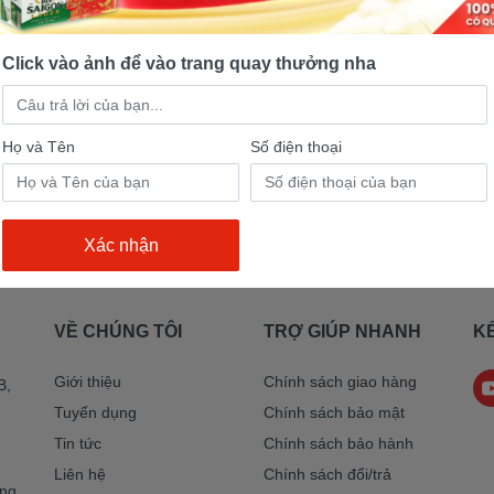
Nội dung
Click vào ảnh để vào trang quay thưởng nha
Họ và Tên
Số điện thoại
VỀ CHÚNG TÔI
TRỢ GIÚP NHANH
KẾ
Giới thiệu
Chính sách giao hàng
B,
Tuyển dụng
Chính sách bảo mật
Tin tức
Chính sách bảo hành
Liên hệ
Chính sách đổi/trả
ờng