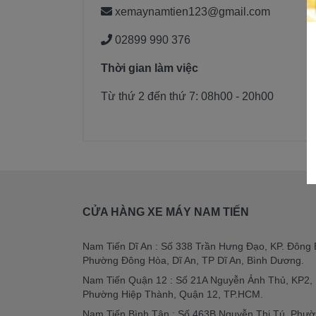
xemaynamtien123@gmail.com
02899 990 376
Thời gian làm việc
Từ thứ 2 đến thứ 7: 08h00 - 20h00
CỬA HÀNG XE MÁY NAM TIẾN
Nam Tiến Dĩ An : Số 338 Trần Hưng Đạo, KP. Đông 
Phường Đông Hòa, Dĩ An, TP Dĩ An, Bình Dương.
Nam Tiến Quận 12 : Số 21A Nguyễn Ảnh Thủ, KP2,
Phường Hiệp Thành, Quận 12, TP.HCM.
Nam Tiến Bình Tân : Số 463B Nguyễn Thị Tú, Phư