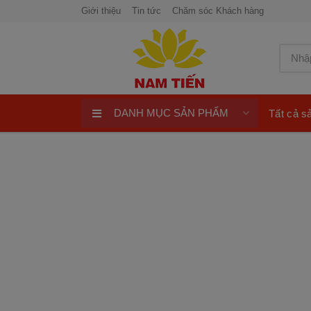
Giới thiệu
Tin tức
Chăm sóc Khách hàng
DANH MỤC SẢN PHẨM
Tất cả 
Xe máy 50cc
Xe tay ga 50cc
Xe máy điện
xe máy chính hãng
Quay số trúng thưởng 100%
ngay
Xe điện Honda