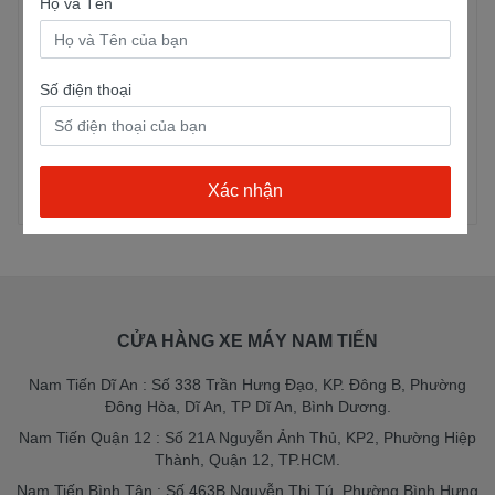
Họ và Tên
Victoria Xe Điện XMen
Xe Máy Điện Victoria
Số điện thoại
V68
5 lượt mua
5 lượt mua
10,400,000đ
14,500,000đ
10,900,000đ
14,900,000đ
Xem chi tiết
Xem chi tiết
CỬA HÀNG XE MÁY NAM TIẾN
Nam Tiến Dĩ An : Số 338 Trần Hưng Đạo, KP. Đông B, Phường
Đông Hòa, Dĩ An, TP Dĩ An, Bình Dương.
Nam Tiến Quận 12 : Số 21A Nguyễn Ảnh Thủ, KP2, Phường Hiệp
Thành, Quận 12, TP.HCM.
Nam Tiến Bình Tân : Số 463B Nguyễn Thị Tú, Phường Bình Hưng