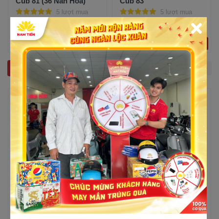
Cub 81 (36 Nan Hoa)
Cub 83
5 lượt mua
5 lượt mua
15,000,000đ
18,500,000đ
15,000,000đ
18,500,000đ
Trả góp
Xem chi tiết
Trả góp
Xem chi tiết
Xe tay ga 50cc
-9%
-4%
Xe tay ga 50cc Kymco
Xe Tay Ga 50cc SYM
Candy 50 Hermosa
Passing
5 lượt mua
5 lượt mua