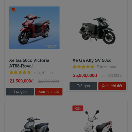
Xe Ga 50cc Victoria
Xe Ga Ally SV 50cc
AT88-Royal
5 lượt mua
5 lượt mua
25,900,000đ
25,900,000đ
21,500,000đ
21,500,000đ
Trả góp
Xem chi tiết
Trả góp
Xem chi tiết
-2%