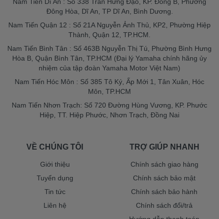
Nam Tiến Dĩ An : Số 338 Trần Hưng Đạo, KP. Đông B, Phường
Đông Hòa, Dĩ An, TP Dĩ An, Bình Dương.
Nam Tiến Quận 12 : Số 21A Nguyễn Ảnh Thủ, KP2, Phường Hiệp
Thành, Quận 12, TP.HCM.
Nam Tiến Bình Tân : Số 463B Nguyễn Thị Tú, Phường Bình Hưng
Hòa B, Quận Bình Tân, TP.HCM (Đại lý Yamaha chính hãng ủy
nhiệm của tập đoàn Yamaha Motor Việt Nam)
Nam Tiến Hóc Môn : Số 385 Tô Ký, Ấp Mới 1, Tân Xuân, Hóc
Môn, TP.HCM
Nam Tiến Nhơn Trạch: Số 720 Đường Hùng Vương, KP. Phước
Hiệp, TT. Hiệp Phước, Nhơn Trạch, Đồng Nai
VỀ CHÚNG TÔI
TRỢ GIÚP NHANH
Giới thiệu
Chính sách giao hàng
Tuyển dụng
Chính sách bảo mật
Tin tức
Chính sách bảo hành
Liên hệ
Chính sách đổi/trả