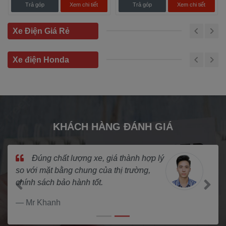
Trả góp
Xem chi tiết
Trả góp
Xem chi tiết
Xe Điện Giá Rẻ
Xe điện Honda
KHÁCH HÀNG ĐÁNH GIÁ
Mua xe ở hệ thống Nam Tiến không
phải lo về giá cả và chất lượng. Luôn tin
tưởng vào giá trị của cửa hàng.
Previous
Next
Em Cường