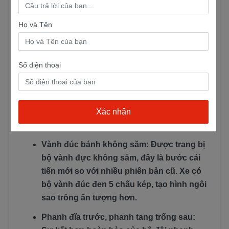
Họ và Tên
3. Về tính năng
Tiết kiệm xăng: Tiết kiệm xăng là yếu tố mà
Số điện thoại
người tiêu dùng quan tâm hàng đầu. Hiểu
được điều đó, hãng đã tối ưu lượng nhiên
liệu sử dụng, xe tiêu hao khoảng 1,6L
/100km.Đây là con số khá ấn tượng so với
các dòng xe tay ga 50cc khác
Vành đúc bánh không săm: Được trang bị
bộ vành đực không săm, đây là bước cải
tiến mới so với nhiều phiên bản cũ. Xe có
bộ vành đúc đen 5 chấu kép, tạo hình ngôi
sao trông ấn tượng hơn.
Phanh đĩa trước, phanh tang trống sau: