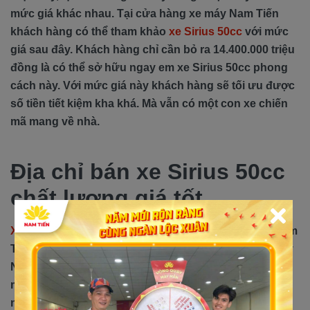
mức giá khác nhau. Tại cửa hàng xe máy Nam Tiến
khách hàng có thể tham khảo
xe Sirius 50cc
với mức
giá sau đây. Khách hàng chỉ cần bỏ ra 14.400.000 triệu
đồng là có thể sở hữu ngay em xe Sirius 50cc phong
cách này. Với mức giá này khách hàng sẽ tối ưu được
số tiền tiết kiệm kha khá. Mà vẫn có một con xe chiến
mã mang về nhà.
Địa chỉ bán xe Sirius 50cc
chất lượng giá tốt
Xe Sirius 50cc
được bày bán tại cửa hàng xe máy Nam
Tiến với mức giá cực kỳ ưu đãi. Khi mua xe tại xe máy
Nam Tiến khách hàng sẽ được tặng kèm theo những
món quà giá trị. Ngoài xe Sirius 50cc tại đây còn bán
nhiều mẫu xe chất lượng khác, khách hàng hãy đến