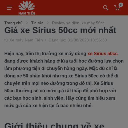
0
Trang chủ
Tin tức
Review xe điện, xe máy 50cc
Giá xe Sirius 50cc mới nhất
từ
Xe máy Nam Tiến
Đăng lúc: 31/08/2023 13:56:30
Hiện nay, trên thị trường xe máy dòng
xe Sirius 50cc
đang được khách hàng ở lứa tuổi học đường lựa chọn
làm phương tiện di chuyển hàng ngày. Mặc dù chỉ là
dòng xe 50 phân khối nhưng xe Sirius 50cc có thể di
chuyển trên mọi nẻo đường trong đô thị. Xe Sirius
50cc thường sẽ có mức giá rất thấp để phù hợp với
các bạn học sinh, sinh viên. Hãy cùng tìm hiểu xem
mức giá của xe hiện tại là bao nhiêu nhé.
Giới thiệu chung về xe