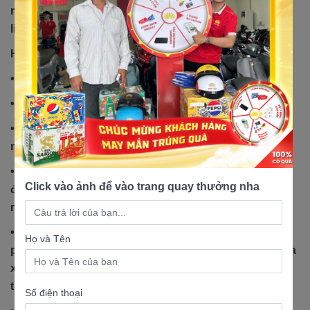
ngay các chi nhánh cửa hàng để mua ngay nhé. Hoặc
liên hệ ngay số hotline 1900 2145 để được tư vấn.
Hệ Thống Xe Máy Nam Tiến
• Bảo hành 3 năm hoặc 30.000km.
• Giao xe miễn phí tận nhà.
• Hỗ trợ trả góp lãi suất 0% nhận cà vẹt gốc, thủ tục
nhanh gọn
• Tải app Nam Tiến Motor có cơ hội trúng thưởng lên
Click vào ảnh để vào trang quay thưởng nha
đến 10 triệu, theo dõi sổ bảo hành và gọi cứu hộ xe
máy dễ dàng, tiện lợi.
• Quà tặng hấp dẫn: nón bảo hiểm Nam Tiến, áo mưa,
Họ và Tên
phiếu thay nhớt giảm giá 30-50%, biển mica xin số, rửa
xe miễn phí cho khách hàng từ thứ 2 đến thứ 6 hàng
tuần.
Số điện thoại