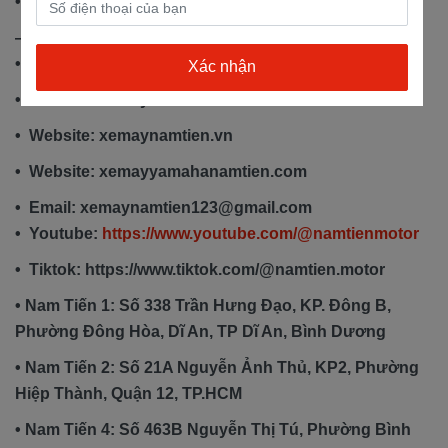
• Nhận thu xe cũ đổi xe mới.
—------------------------------------
• Hotline: 1900 2145
• Website: xemaynamtien.com
• Website: xemaynamtien.vn
• Website: xemayyamahanamtien.com
• Email: xemaynamtien123@gmail.com
• Youtube:
https://www.youtube.com/@namtienmotor
• Tiktok: https://www.tiktok.com/@namtien.motor
• Nam Tiến 1: Số 338 Trần Hưng Đạo, KP. Đông B,
Phường Đông Hòa, Dĩ An, TP Dĩ An, Bình Dương
• Nam Tiến 2: Số 21A Nguyễn Ảnh Thủ, KP2, Phường
Hiệp Thành, Quận 12, TP.HCM
• Nam Tiến 4: Số 463B Nguyễn Thị Tú, Phường Bình