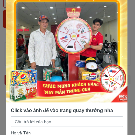
Trả linh hoạt theo tháng
Thông tin sản phẩm
Chưa có thông tin!
Sản phẩm liên quan
Click vào ảnh để vào trang quay thưởng nha
Họ và Tên