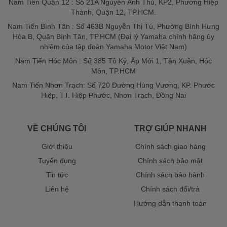
Nam Tiến Quận 12 : Số 21A Nguyễn Ảnh Thủ, KP2, Phường Hiệp
Thành, Quận 12, TP.HCM.
Nam Tiến Bình Tân : Số 463B Nguyễn Thị Tú, Phường Bình Hưng
Hòa B, Quận Bình Tân, TP.HCM (Đại lý Yamaha chính hãng ủy
nhiệm của tập đoàn Yamaha Motor Việt Nam)
Nam Tiến Hóc Môn : Số 385 Tô Ký, Ấp Mới 1, Tân Xuân, Hóc
Môn, TP.HCM
Nam Tiến Nhơn Trạch: Số 720 Đường Hùng Vương, KP. Phước
Hiệp, TT. Hiệp Phước, Nhơn Trạch, Đồng Nai
VỀ CHÚNG TÔI
TRỢ GIÚP NHANH
Giới thiệu
Chính sách giao hàng
Tuyển dụng
Chính sách bảo mật
Tin tức
Chính sách bảo hành
Liên hệ
Chính sách đổi/trả
Hướng dẫn thanh toán