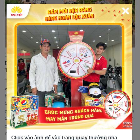
12/04/2023 15:47:29
Đánh giá ưu và nhược điểm của xe tay ga Victoria
TA 50cc
Thị trường xe máy 50cc trên thị trường luôn biến động, đa dạng
với các dòng xe mới được ra mắt mỗi năm với những thiết kế
hiện đại, thông minh kết hợp với những tính năng nổi bật. Trong
đó xe tay ga Victoria TA 50cc là dòng xe được nhiều người tiêu
dùng Việt Nam ưa chuộng. Bài viết dưới đây sẽ đánh giá khách
quan những ưu điểm, nhược điểm của dòng xe này để các bạn
có thể tham khảo trước khi chọn lựa mua một chiếc xe 50cc
nhé !...
Click vào ảnh để vào trang quay thưởng nha