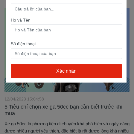
Họ và Tên
Số điện thoại
12/04/2023 15:04:58
5 Tiêu chí chọn xe ga 50cc bạn cần biết trước khi
mua
Xe ga 50cc là phương tiện di chuyển khá phổ biến và ngày càng
được nhiều người yêu thích, đặc biệt là rất được lòng khá nhiều