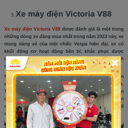
Xe máy điện Victoria V88
Xe máy điện Victoria V88
được đánh giá là một trong
những dòng xe đáng mua nhất trong năm 2023 này, xe
mang dáng vẻ của một chiếc Vespa hiện đại, xe có
khối động cơ hoạt động bền bỉ, khắc phục được
những yếu điểm của bản cũ và tích hợp thêm các tính
năng tiện ích cho người dùng.
Nhìn chung, với tài chính dưới 15 triệu thì sự lựa chọn
của bạn sẽ không được đa dạng về mẫu, mã của xe.
Tuy nhiên, top những chiếc xe điện ngon giá rẻ trên
cũng sẽ đáp ứng được hầu hết các nhu cầu cơ bản
của người tiêu dùng. Hy vọng, qua bài viết này bạn sẽ
có được sự lựa chọn ưng ý nhất cho mình nhé!