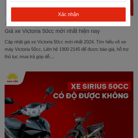
26/09/2024 16:44:06
Giá xe Victoria 50cc mới nhất hiện nay
Cập nhật giá xe Victoria 50cc mới nhất 2024. Tìm hiểu về xe
máy Victoria 50cc, Liên hệ 1900 2145 để được báo giá, hỗ trợ
thủ tục mua trả góp dễ....