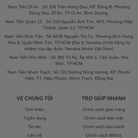
Nam Tiến Dĩ An : Số 338 Trần Hưng Đạo, KP. Đông B, Phường
Đông Hòa, Dĩ An, TP Dĩ An, Bình Dương.
Nam Tiến Quận 12 : Số 21A Nguyễn Ảnh Thủ, KP2, Phường Hiệp
Thành, Quận 12, TP.HCM.
Nam Tiến Bình Tân : Số 463B Nguyễn Thị Tú, Phường Bình Hưng
Hòa B, Quận Bình Tân, TP.HCM (Đại lý Yamaha chính hãng ủy
nhiệm của tập đoàn Yamaha Motor Việt Nam)
Nam Tiến Hóc Môn : Số 385 Tô Ký, Ấp Mới 1, Tân Xuân, Hóc
Môn, TP.HCM
Nam Tiến Nhơn Trạch: Số 720 Đường Hùng Vương, KP. Phước
Hiệp, TT. Hiệp Phước, Nhơn Trạch, Đồng Nai
VỀ CHÚNG TÔI
TRỢ GIÚP NHANH
Giới thiệu
Chính sách giao hàng
Tuyển dụng
Chính sách bảo mật
Tin tức
Chính sách bảo hành
Liên hệ
Chính sách đổi/trả