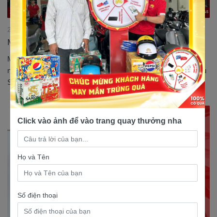
27/09/2024 15:16:11
Mua trả góp Shark 50cc 0% lãi suất
Mua trả góp Shark 50cc 0% lãi suất tại Nam Tiến. Tìm hiểu
ngay về giá xe Shark 50cc bao nhiêu, ưu điểm và cách sở hữu
Shark 50cc trả góp không lãi suất....
Click vào ảnh để vào trang quay thưởng nha
Họ và Tên
Số điện thoại