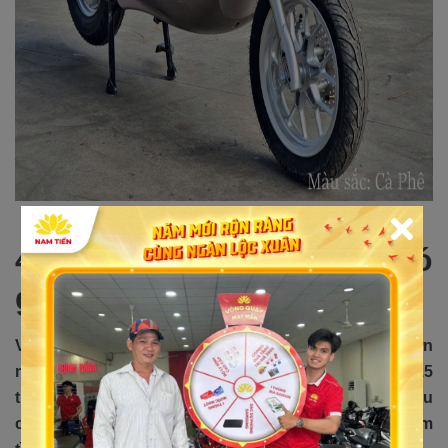
4. Xe điện Victoria V88 có
giá thành hợp lý
Vì là bản mới trong năm nên giá thành có nhỉnh hơn
mẫu cũ. Tuy nhiên, về mặt chất lượng và chỉ với 15
triệu đồng tại
Xe Điện Nam Tiến
bạn đã có thể sở hữu
chiếc xe hiện đại có kiểu dáng nổi bật, chiếm trọn cảm