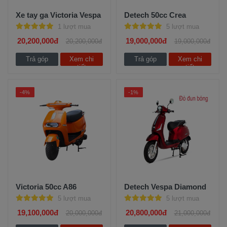
Xe tay ga Victoria Vespa
Detech 50cc Crea
1 lượt mua
5 lượt mua
20,200,000đ
19,000,000đ
20,200,000đ
19,000,000đ
Trả góp
Xem chi
Trả góp
Xem chi
tiết
tiết
-4%
-1%
Victoria 50cc A86
Detech Vespa Diamond
5 lượt mua
5 lượt mua
19,100,000đ
20,800,000đ
20,000,000đ
21,000,000đ