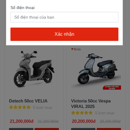
Candy 50 Hermosa
Like
Số điện thoại
5 lượt mua
5 lượt mua
25,500,000đ
26,200,000đ
28,000,000đ
26,200,000đ
Trả góp
Xem chi
Trả góp
Xem chi
tiết
tiết
Detech 50cc VELIA
Victoria 50cc Vespa
VIRAL 2025
5 lượt mua
5 lượt mua
21,200,000đ
20,200,000đ
21,200,000đ
20,200,000đ