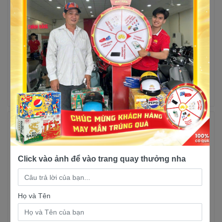
Xe Tay Ga 50cc Attila
Xe Tay Ga 50cc SYM
SYM
Passing
5 lượt mua
5 lượt mua
25,500,000đ
21,000,000đ
26,900,000đ
21,900,000đ
Trả góp
Xem chi
Trả góp
Xem chi
tiết
tiết
-9%
Click vào ảnh để vào trang quay thưởng nha
Họ và Tên
Xe tay ga 50cc Kymco
Xe tay ga 50cc Kymco