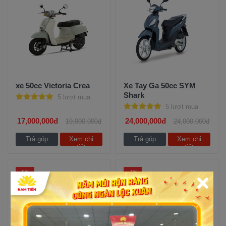
xe 50cc Victoria Crea
Xe Tay Ga 50cc SYM
Shark
5 lượt mua
5 lượt mua
17,000,000đ
24,000,000đ
19,000,000đ
24,000,000đ
Trả góp
Xem chi
Trả góp
Xem chi
tiết
tiết
-5%
-4%