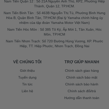
Nam Tiến Quận 12 : Số 21A Nguyễn Ảnh Thủ, KP2, Phường Hiệp
Thành, Quận 12, TP.HCM.
Nam Tiến Bình Tân : Số 463B Nguyễn Thị Tú, Phường Bình Hưng
Hòa B, Quận Bình Tân, TP.HCM (Đại lý Yamaha chính hãng ủy
nhiệm của tập đoàn Yamaha Motor Việt Nam)
Nam Tiến Hóc Môn : Số 385 Tô Ký, Ấp Mới 1, Tân Xuân, Hóc
Môn, TP.HCM
Nam Tiến Nhơn Trạch: Số 720 Đường Hùng Vương, KP. Phước
Hiệp, TT. Hiệp Phước, Nhơn Trạch, Đồng Nai
VỀ CHÚNG TÔI
TRỢ GIÚP NHANH
Giới thiệu
Chính sách giao hàng
Tuyển dụng
Chính sách bảo mật
Tin tức
Chính sách bảo hành
Liên hệ
Chính sách đổi/trả
Hướng dẫn thanh toán