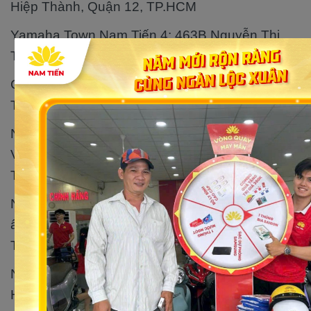
Hiệp Thành, Quận 12, TP.HCM
Yamaha Town Nam Tiến 4: 463B Nguyễn Thị
Tú, Bình Hưng Hòa B, Bình Tân, TP.HCM
Chi nhánh Nam Tiến 5: 385 Tô Ký, Ấp Mới 1,
Tân Xuân, Hóc Môn, TP.HCM
Nam Tiến Nhơn Trạch: Số 720 Đường Hùng
Vương, KP. Phước Hiệp, TT. Hiệp Phước, Nhơn
Trạch, Đồng Nai
Nam Tiến Bến Cam: tọa lạc tại 360 Lý Thái Tổ,
ấp Bến Sắn, xã Phước Thiền, huyện Nhơn
Trạch, tỉnh Đồng Nai
Nam Tiến Nhà Bè: Số 770 Nguyễn Văn Tạo,
Hiệp phước, Nhà Bè, TP.Hồ Chí Minh