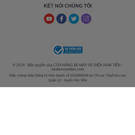
KẾT NỐI CHÚNG TÔI
© 2014 - Bản quyền của CỬA HÀNG XE MÁY XE ĐIỆN NAM TIẾN -
Xediennamtien.com
Giấy chứng nhận Đăng ký Kinh doanh số 0315865649 do Chi cục Thuế khu vực
Quận 12 - huyện Hóc Môn