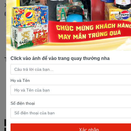
Xe Máy Nam Tiến Tân Kim: 192 QL50, KP. Kim
Điền, Cần Giuộc, Long An
Tin tức khác
Click vào ảnh để vào trang quay thưởng nha
Họ và Tên
Số điện thoại