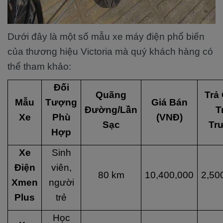
Dưới đây là một số mẫu xe máy điện phổ biến
của thương hiệu Victoria mà quý khách hàng có
thể tham khảo:
Đối
Quãng
Trả
Mẫu
Tượng
Giá Bán
Đường/Lần
T
Xe
Phù
(VNĐ)
Sạc
Tr
Hợp
Xe
Sinh
Điện
viên,
80 km
10,400,000
2,50
Xmen
người
Plus
trẻ
Học