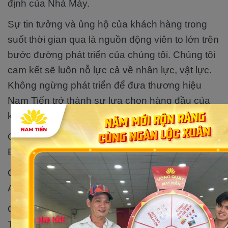
định của Nhà Máy.
Sự tin tưởng và ủng hộ của khách hàng trong
suốt thời gian qua là nguồn động viên to lớn trên
bước đường phát triển của chúng tôi. Chúng tôi
cam kết sẽ luôn nỗ lực cả về nhân lực, vật lực.
Không ngừng phát triển để đưa thương hiệu
Nam Tiến trở thành sự lựa chọn hàng đầu của
khách hàng.
Chi nhánh Xe điện Nam Tiến 1: 338 Trần Hưng
Đạo, Đông Hòa, Dĩ An, Bình Dương
Chi nhánh Xe điện Nam Tiến 2: 21A Nguyễn
Ảnh Thủ, Hiệp Thành, Quận 12, TP.HCM
Chi nhánh Xe điện Nam Tiến 4: 463B Nguyễn
Thị Tú, Bình Hưng Hòa B, Bình Tân, TP.HCM