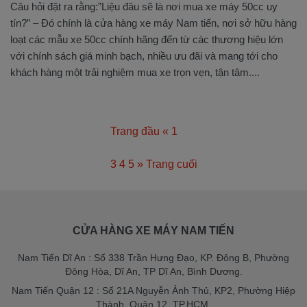
Câu hỏi đặt ra rằng:”Liệu đâu sẽ là nơi mua xe máy 50cc uy
tín?” – Đó chính là cửa hàng xe máy Nam tiến, nơi sở hữu hàng
loạt các mẫu xe 50cc chính hãng đến từ các thương hiệu lớn
với chính sách giá minh bạch, nhiều ưu đãi và mang tới cho
khách hàng một trải nghiệm mua xe trọn vẹn, tận tâm....
Trang đầu
«
1
2
3
4
5
»
Trang cuối
CỬA HÀNG XE MÁY NAM TIẾN
Nam Tiến Dĩ An : Số 338 Trần Hưng Đạo, KP. Đông B, Phường
Đông Hòa, Dĩ An, TP Dĩ An, Bình Dương.
Nam Tiến Quận 12 : Số 21A Nguyễn Ảnh Thủ, KP2, Phường Hiệp
Thành, Quận 12, TP.HCM.