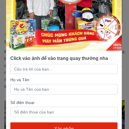
19/01/2026 23:48:22
Cửa hàng bán xe 50 phân khối uy tín ở Long An
Một trong những cửa hàng bán xe 50 phân khối đáng tin cậy mà
Click vào ảnh để vào trang quay thưởng nha
bạn nên tham khảo qua chính là đại lý Nam Tiến, nơi hội tụ đủ
các yếu tố về chất lượng xe – tư vấn tận tâm – dịch vụ chuyên
nghiệp và showroom hiện đại, giúp khách hàng có thể sở hữu
một phiên bản xe 50cc chính hãng với mức giá tốt trên thị
Họ và Tên
trường....
Số điện thoại