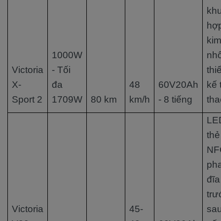
kh
hợ
ki
1000W
nh
Victoria
- Tối
thiế
X-
đa
48
60V20Ah
kế 
Sport 2
1709W
80 km
km/h
- 8 tiếng
tha
LE
thẻ
NF
ph
đĩa
trư
Victoria
45-
sau