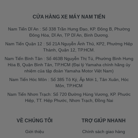
CỬA HÀNG XE MÁY NAM TIẾN
Nam Tiến Dĩ An : Số 338 Trần Hưng Đạo, KP. Đông B, Phường
Đông Hòa, Dĩ An, TP Dĩ An, Bình Dương.
Nam Tiến Quận 12 : Số 21A Nguyễn Ảnh Thủ, KP2, Phường Hiệp
Thành, Quận 12, TP.HCM.
Nam Tiến Bình Tân : Số 463B Nguyễn Thị Tú, Phường Bình Hưng
Hòa B, Quận Bình Tân, TP.HCM (Đại lý Yamaha chính hãng ủy
nhiệm của tập đoàn Yamaha Motor Việt Nam)
Nam Tiến Hóc Môn : Số 385 Tô Ký, Ấp Mới 1, Tân Xuân, Hóc
Môn, TP.HCM
Nam Tiến Nhơn Trạch: Số 720 Đường Hùng Vương, KP. Phước
Hiệp, TT. Hiệp Phước, Nhơn Trạch, Đồng Nai
VỀ CHÚNG TÔI
TRỢ GIÚP NHANH
Giới thiệu
Chính sách giao hàng