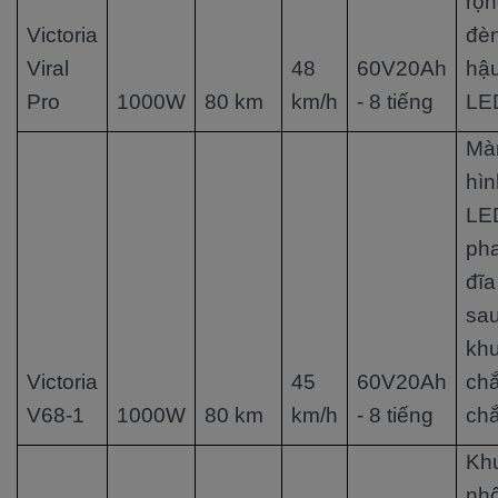
rộn
Victoria
đè
Viral
48
60V20Ah
hậ
Pro
1000W
80 km
km/h
- 8 tiếng
LE
Mà
hìn
LE
ph
đĩa
sau
kh
Victoria
45
60V20Ah
ch
V68-1
1000W
80 km
km/h
- 8 tiếng
ch
Kh
nh