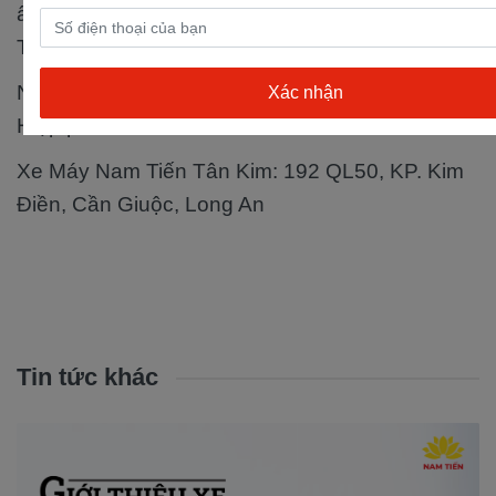
ấp Bến Sắn, xã Phước Thiền, huyện Nhơn
Trạch, tỉnh Đồng Nai
Nam Tiến Nhà Bè: Số 770 Nguyễn Văn Tạo,
Hiệp phước, Nhà Bè, TP.Hồ Chí Minh
Xe Máy Nam Tiến Tân Kim: 192 QL50, KP. Kim
Điền, Cần Giuộc, Long An
Tin tức khác