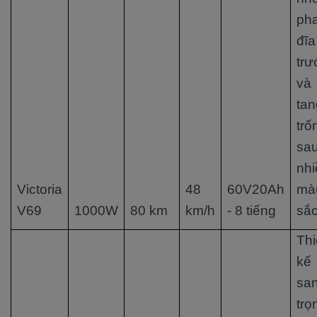
ph
đĩa
trư
và
tan
trố
sau
nhi
Victoria
48
60V20Ah
mà
V69
1000W
80 km
km/h
- 8 tiếng
sắ
Thi
kế
sa
trọ