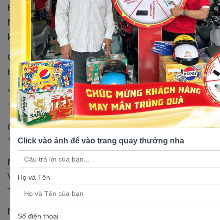
Không ngừng phát triển để đưa thương hiệu
Nam Tiến trở thành sự lựa chọn hàng đầu của
khách hàng.
Chi nhánh Nam Tiến 2: 21A Nguyễn Ảnh Thủ,
Hiệp Thành, Quận 12, TP.HCM
Yamaha Town Nam Tiến 4: 463B Nguyễn Thị
Tú, Bình Hưng Hòa B, Bình Tân, TP.HCM
Chi nhánh Nam Tiến 5: 385 Tô Ký, Ấp Mới 1,
Click vào ảnh để vào trang quay thưởng nha
Tân Xuân, Hóc Môn, TP.HCM
Nam Tiến Nhơn Trạch: Số 720 Đường Hùng
Vương, KP. Phước Hiệp, TT. Hiệp Phước, Nhơn
Họ và Tên
Trạch, Đồng Nai
Nam Tiến Bến Cam: tọa lạc tại 360 Lý Thái Tổ,
Số điện thoại