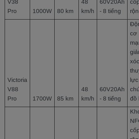
V38
48
60V20Ah
cố
Pro
1000W
80 km
km/h
- 8 tiếng
rộ
Độ
cơ
mạ
gi
xó
thu
Victoria
lực
V88
48
60V20Ah
ch
Pro
1700W
85 km
km/h
- 8 tiếng
đồ 
Kh
NF
cố