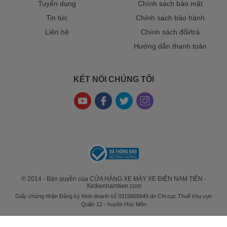
Tuyển dụng
Chính sách bảo mật
Tin tức
Chính sách bảo hành
Liên hệ
Chính sách đổi/trả
Hướng dẫn thanh toán
KẾT NỐI CHÚNG TÔI
© 2014 - Bản quyền của CỬA HÀNG XE MÁY XE ĐIỆN NAM TIẾN -
Xediennamtien.com
Giấy chứng nhận Đăng ký Kinh doanh số 0315865649 do Chi cục Thuế khu vực
Quận 12 - huyện Hóc Môn