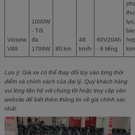
ph
thu
1000W
lực
- Tối
bá
Victoria
đa
48
60V20Ah
hợ
V89
1709W
80 km
km/h
- 8 tiếng
ki
Lưu ý: Giá xe có thể thay đổi tùy vào từng thời
điểm và chính sách của đại lý. Quý khách hàng
vui lòng liên hệ với chúng tôi hoặc truy cập vào
website để biết thêm thông tin về giá chính xác
nhất.