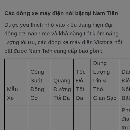
Các dòng xe máy điện nổi bật tại Nam Tiến
Được yêu thích nhờ vào kiểu dáng hiện đại,
động cơ mạnh mẽ và khả năng tiết kiệm năng
lượng tối ưu, các dòng xe máy điện Victoria nổi
bật được Nam Tiên cung cấp bao gồm:
Dung
Công
Tốc
Lượng
Đặ
Suất
Quãng
Độ
Pin &
Đi
Mẫu
Động
Đường
Tối
Thời
Nổi
Xe
Cơ
Tối Đa
Đa
Gian Sạc
Bật
Ph
đĩa
trư