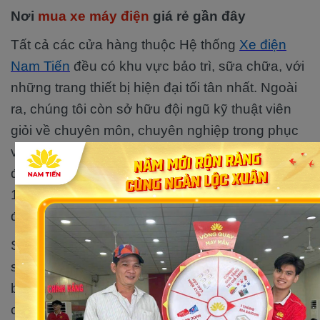
Nơi
mua xe máy điện
giá rẻ gần đây
Tất cả các cửa hàng thuộc Hệ thống
Xe điện
Nam Tiến
đều có khu vực bảo trì, sữa chữa, với
những trang thiết bị hiện đại tối tân nhất. Ngoài
ra, chúng tôi còn sở hữu đội ngũ kỹ thuật viên
giỏi về chuyên môn, chuyên nghiệp trong phục
vụ. Các sản phẩm được phân phối bán sỉ lẻ đều
được cam kết đảm bảo sản phẩm chính hãng
100%, được bảo hành, bảo trì theo đúng quy
định của Nhà Máy.
Sự tin tưởng và ủng hộ của khách hàng trong
suốt thời gian qua là nguồn động viên to lớn trên
bước đường phát triển của chúng tôi. Chúng tôi
cam kết sẽ luôn nỗ lực cả về nhân lực, vật lực.