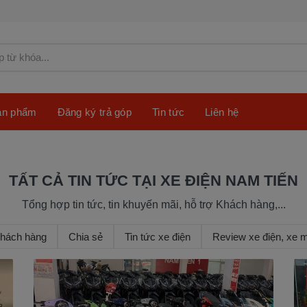
sản phẩm
Đăng ký trả góp
Tin tức
Liên hệ
TẤT CẢ TIN TỨC TẠI XE ĐIỆN NAM TIẾN
Tổng hợp tin tức, tin khuyến mãi, hỗ trợ Khách hàng,...
khách hàng
Chia sẻ
Tin tức xe điện
Review xe điện, xe 