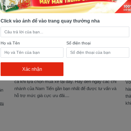
Click vào ảnh để vào trang quay thưởng nha
24/06/2025 23:45:21
Họ và Tên
Số điện thoại
Chuyên phân phối xe máy điện cao cấp
Với những lợi ích mà cửa hàng chuyên phân phối xe
24
máy điện cao cấp – Nam Tiến mang lại, quý khách
Đị
hoàn toàn có thể yên tâm về chất lượng cũng như giá
cả khi lựa chọn mua xe tại đây. Hãy đến ngay các chi
Vớ
nhánh của Nam Tiến gần bạn nhất để được tư vấn và
hà
ận
hỗ trợ mức giá cực ưu đãi....
th
kh
ãi