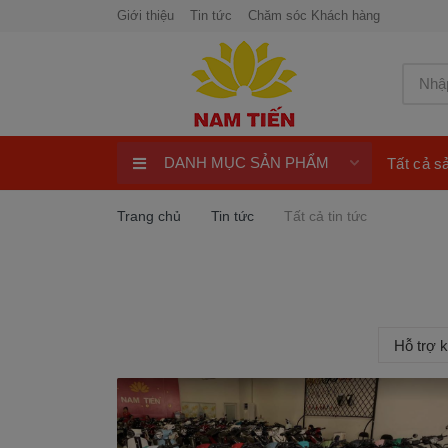
Giới thiệu
Tin tức
Chăm sóc Khách hàng
DANH MỤC SẢN PHẨM
Tất cả 
Xe máy 50cc
Trang chủ
Tin tức
Tất cả tin tức
Xe tay ga 50cc
Xe máy điện
xe máy chính hãng
Hỗ trợ 
Quay số trúng thưởng 100%
ngay
Xe điện Honda