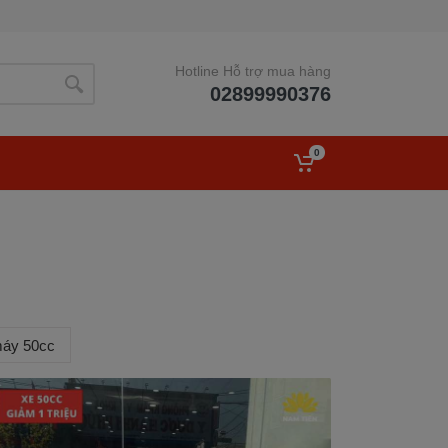
Hotline Hỗ trợ mua hàng
02899990376
0
máy 50cc