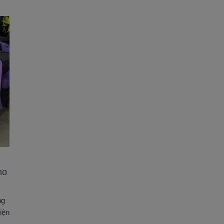
ho
ng
iện