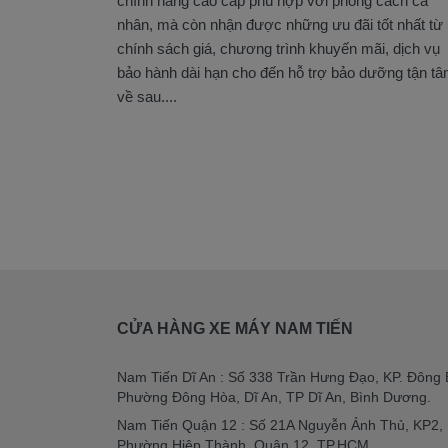
chính hãng cao cấp phù hợp với phong cách cá
nhân, mà còn nhận được những ưu đãi tốt nhất từ
chính sách giá, chương trình khuyến mãi, dịch vụ
bảo hành dài hạn cho đến hỗ trợ bảo dưỡng tận t
về sau....
CỬA HÀNG XE MÁY NAM TIẾN
Nam Tiến Dĩ An : Số 338 Trần Hưng Đạo, KP. Đông 
Phường Đông Hòa, Dĩ An, TP Dĩ An, Bình Dương.
Nam Tiến Quận 12 : Số 21A Nguyễn Ảnh Thủ, KP2,
Phường Hiệp Thành, Quận 12, TP.HCM.