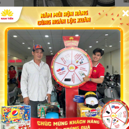
n
ay
28
h
Đị
Vớ
Ti
mộ
28/06/2025 18:09:36
ch
Tìm mua xe 50 phân khối tại Đồng Nai
cửa hàng Nam Tiến – Đại lý xe máy 50 phân khối
đáng tin cậy hàng đầu, nơi mà khách hàng có thể
mua xe 50 phân khối chính hãng với giá rẻ tận gốc,
cạnh tranh thị trường, sở hữu dịch vụ bảo hành cao
cấp chuẩn hãng, bảo dưỡng – sửa chữa chuyên
nghiệp và có chế độ hậu mãi tận tâm về lâu dài....