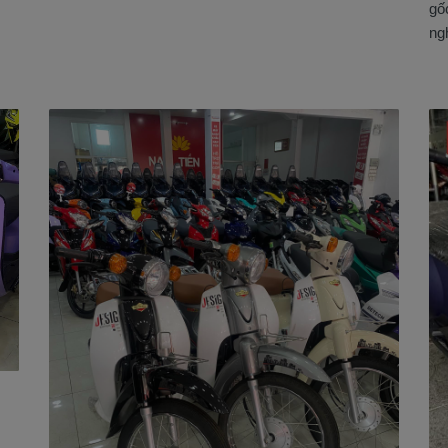
gố
ngh