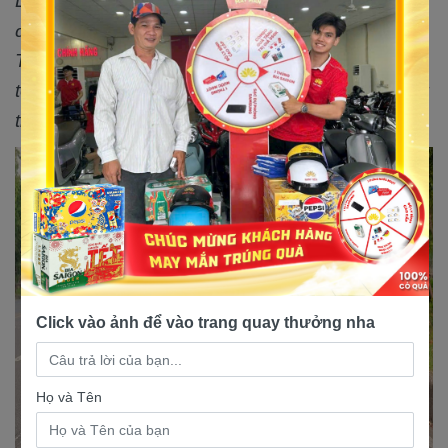
Lưu ý: Giá xe có thể thay đổi tùy vào từng thời
điểm và chính sách của đại lý xe máy điện Nam
Tiến. Quý khách hàng vui lòng liên hệ với chúng
tôi hoặc truy cập vào website để biết thêm thông
tin về giá chính xác nhất.
Click vào ảnh để vào trang quay thưởng nha
Họ và Tên