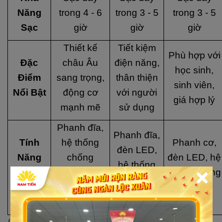
Năng
trong 4 - 6
trong 3 - 5
trong 3 - 5
Sạc
giờ
giờ
giờ
Thiết kế
Tiết kiệm
Phù hợp với
Đặc
châu Âu
điện năng,
học sinh,
Điểm
sang trọng,
thân thiện
sinh viên,
Nổi Bật
động cơ
với người
giá hợp lý
mạnh mẽ
sử dụng
Phanh đĩa,
Phanh đĩa,
Tính
hệ thống
Phanh cơ,
đèn LED,
Năng
chống
đèn LED, hệ
hệ thống
An
trượt, đèn
thống chống
chống
Toàn
LED, còi
trượt
trượt
báo động