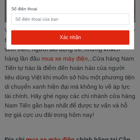
Số điện thoại
Với chính sách giá ưu đãi và chương trình hỗ trợ
trả góp linh hoạt, đặc biệt dành cho học sinh,
sinh viên, người lao động trẻ, những khách
hàng lần đầu
mua xe máy điện
,..Cửa hàng Nam
Tiến tự hào là điểm đến hoàn hảo của người
tiêu dùng Việt khi muốn sở hữu một phương tiện
di chuyển xanh hiện đại mà không lo về áp lực
tài chính. Hãy ghé ngay các chi nhánh cửa hàng
Nam Tiến gần bạn nhất để được tư vấn và hỗ
trợ giá cực ưu đãi trong hôm nay!
Địa chỉ
mua xe máy điện
chính hãng tại Cần