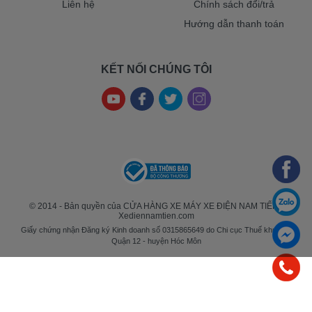
Liên hệ
Chính sách đổi/trả
Hướng dẫn thanh toán
KẾT NỐI CHÚNG TÔI
© 2014 - Bản quyền của CỬA HÀNG XE MÁY XE ĐIỆN NAM TIẾN -
Xediennamtien.com
Giấy chứng nhận Đăng ký Kinh doanh số 0315865649 do Chi cục Thuế khu vực
Quận 12 - huyện Hóc Môn