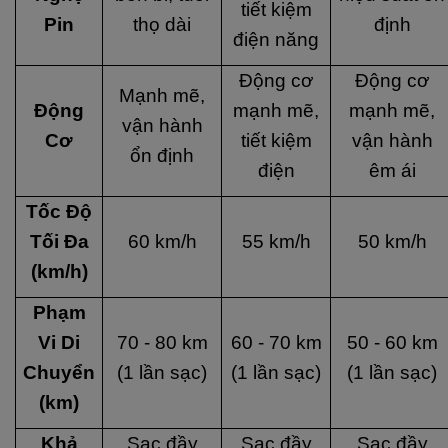
tiết kiệm
Pin
thọ dài
định
điện năng
Động cơ
Động cơ
Mạnh mẽ,
Động
mạnh mẽ,
mạnh mẽ,
vận hành
Cơ
tiết kiệm
vận hành
ổn định
điện
êm ái
Tốc Độ
Tối Đa
60 km/h
55 km/h
50 km/h
(km/h)
Phạm
Vi Di
70 - 80 km
60 - 70 km
50 - 60 km
Chuyển
(1 lần sạc)
(1 lần sạc)
(1 lần sạc)
(km)
Khả
Sạc đầy
Sạc đầy
Sạc đầy