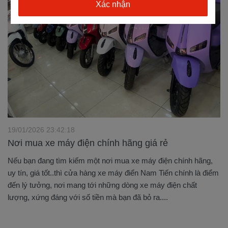
19/01/2026 23:42:18
Nơi mua xe máy điện chính hãng giá rẻ
Nếu bạn đang tìm kiếm một nơi mua xe máy điện chính hãng,
uy tín, giá tốt..thì cửa hàng xe máy điển Nam Tiến chính là điểm
đến lý tưởng, nơi mang tới những dòng xe máy điện chất
lượng, xứng đáng với số tiền mà bạn đã bỏ ra....