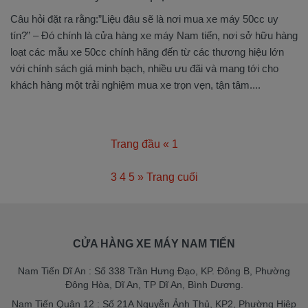
Câu hỏi đặt ra rằng:”Liệu đâu sẽ là nơi mua xe máy 50cc uy
tín?” – Đó chính là cửa hàng xe máy Nam tiến, nơi sở hữu hàng
loạt các mẫu xe 50cc chính hãng đến từ các thương hiệu lớn
với chính sách giá minh bạch, nhiều ưu đãi và mang tới cho
khách hàng một trải nghiệm mua xe trọn vẹn, tận tâm....
Trang đầu
«
1
2
3
4
5
»
Trang cuối
CỬA HÀNG XE MÁY NAM TIẾN
Nam Tiến Dĩ An : Số 338 Trần Hưng Đạo, KP. Đông B, Phường
Đông Hòa, Dĩ An, TP Dĩ An, Bình Dương.
Nam Tiến Quận 12 : Số 21A Nguyễn Ảnh Thủ, KP2, Phường Hiệp