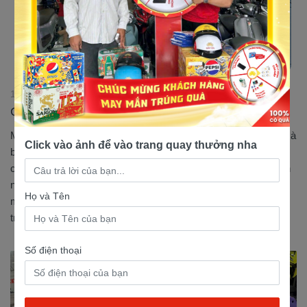
19/01/2026 23:48:22
Cửa hàng bán xe 50 phân khối uy tín ở Long An
Một trong những cửa hàng bán xe 50 phân khối đáng tin cậy mà
Click vào ảnh để vào trang quay thưởng nha
bạn nên tham khảo qua chính là đại lý Nam Tiến, nơi hội tụ đủ
các yếu tố về chất lượng xe – tư vấn tận tâm – dịch vụ chuyên
nghiệp và showroom hiện đại, giúp khách hàng có thể sở hữu
Họ và Tên
một phiên bản xe 50cc chính hãng với mức giá tốt trên thị
trường....
Số điện thoại