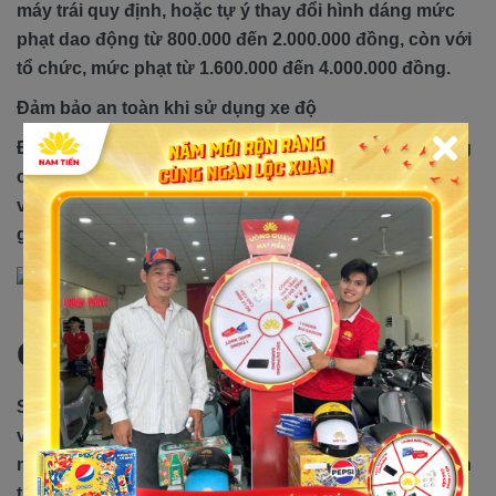
máy trái quy định, hoặc tự ý thay đổi hình dáng mức
phạt dao động từ 800.000 đến 2.000.000 đồng, còn với
tổ chức, mức phạt từ 1.600.000 đến 4.000.000 đồng.
Đảm bảo an toàn khi sử dụng xe độ
Độ xe không chỉ là thay đổi ngoại hình mà còn là nâng
cao trải nghiệm lái. Tuy nhiên, hãy đảm bảo rằng bạn
và chiếc xe vẫn vận hành ổn định và an toàn không
gây ảnh hướng đến người tham gia giao thông.
Có nên độ xe Sirius 50cc?
Sirius 50cc là sự kết hợp hoàn hảo giữa phong cách
và công nghệ. Việc độ xe không chỉ làm mất đi vẻ đẹp
mà còn có thể gây ra nhiều hậu quả. Vì vậy không nên
thay đổi động cơ, hãy để chiếc xe tỏa sáng theo cách