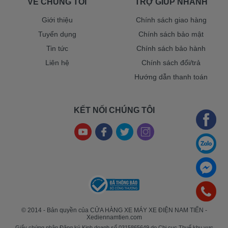
VỀ CHÚNG TÔI
TRỢ GIÚP NHANH
Giới thiệu
Chính sách giao hàng
Tuyển dụng
Chính sách bảo mật
Tin tức
Chính sách bảo hành
Liên hệ
Chính sách đổi/trả
Hướng dẫn thanh toán
KẾT NỐI CHÚNG TÔI
© 2014 - Bản quyền của CỬA HÀNG XE MÁY XE ĐIỆN NAM TIẾN -
Xediennamtien.com
Giấy chứng nhận Đăng ký Kinh doanh số 0315865649 do Chi cục Thuế khu vực