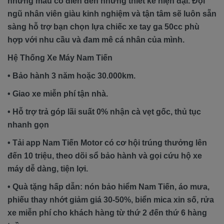
những mẫu cổ điển đến những thiết kế hiện đại. Đội
ngũ nhân viên giàu kinh nghiệm và tận tâm sẽ luôn sẵn
sàng hỗ trợ bạn chọn lựa chiếc xe tay ga 50cc phù
hợp với nhu cầu và đam mê cá nhân của mình.
Hệ Thống Xe Máy Nam Tiến
• Bảo hành 3 năm hoặc 30.000km.
• Giao xe miễn phí tận nhà.
• Hỗ trợ trả góp lãi suất 0% nhận cà vẹt gốc, thủ tục
nhanh gọn
• Tải app Nam Tiến Motor có cơ hội trúng thưởng lên
đến 10 triệu, theo dõi sổ bảo hành và gọi cứu hộ xe
máy dễ dàng, tiện lợi.
• Quà tặng hấp dẫn: nón bảo hiểm Nam Tiến, áo mưa,
phiếu thay nhớt giảm giá 30-50%, biển mica xin số, rửa
xe miễn phí cho khách hàng từ thứ 2 đến thứ 6 hàng