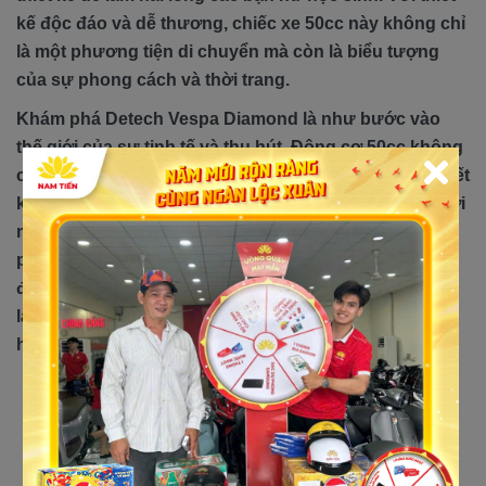
kế độc đáo và dễ thương, chiếc xe 50cc này không chỉ
là một phương tiện di chuyển mà còn là biểu tượng
của sự phong cách và thời trang.
Khám phá Detech Vespa Diamond là như bước vào
thế giới của sự tinh tế và thu hút. Động cơ 50cc không
chỉ mang lại trải nghiệm lái xe êm ái mà còn đặc biệt tiết
kiệm nhiên liệu, chỉ cần 1,6 lít để đi qua mỗi 100km. Với
mức giá hợp lý, chiếc Vespa này trở thành lựa chọn
phổ biến không chỉ vì sự tiện ích mà còn vì tôn trọng
đối với môi trường. Detech Vespa Diamond không chỉ
là chiếc xe, mà là nguồn cảm hứng trong cuộc sống
hàng ngày của các bạn nữ học sinh.