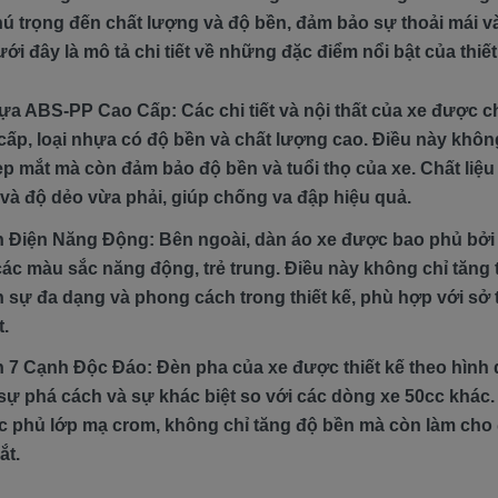
ú trọng đến chất lượng và độ bền, đảm bảo sự thoải mái v
i đây là mô tả chi tiết về những đặc điểm nổi bật của thiết
ựa ABS-PP Cao Cấp: Các chi tiết và nội thất của xe được c
ấp, loại nhựa có độ bền và chất lượng cao. Điều này không
ẹp mắt mà còn đảm bảo độ bền và tuổi thọ của xe. Chất liệu
và độ dẻo vừa phải, giúp chống va đập hiệu quả.
 Điện Năng Động: Bên ngoài, dàn áo xe được bao phủ bởi 
các màu sắc năng động, trẻ trung. Điều này không chỉ tăng
 sự đa dạng và phong cách trong thiết kế, phù hợp với sở 
t.
 7 Cạnh Độc Đáo: Đèn pha của xe được thiết kế theo hình
 sự phá cách và sự khác biệt so với các dòng xe 50cc khác.
 phủ lớp mạ crom, không chỉ tăng độ bền mà còn làm cho 
ắt.