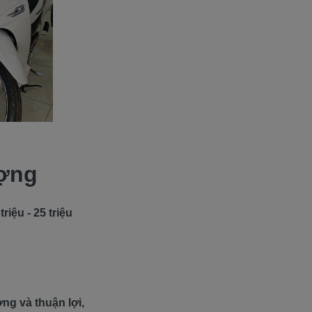
ượng
iệu - 25 triệu
g và thuận lợi,