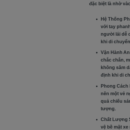
đặc biệt là nhờ và
Hệ Thống Pha
với tay phan
người lái dễ
khi di chuyển
Vận Hành An 
chắc chắn, ma
không săm dà
định khi di c
Phong Cách Hi
nên một vẻ n
quả chiếu sá
tượng.
Chất Lượng S
vệ bề mặt xe