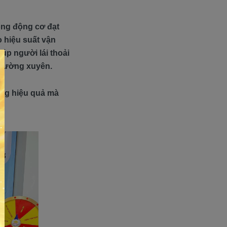
ống động cơ đạt
o hiệu suất vận
iúp người lái thoải
thường xuyên.
ông hiệu quả mà