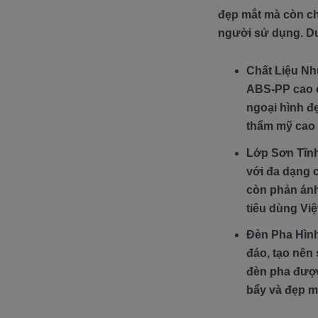
đẹp mắt mà còn ch
người sử dụng. Dướ
Chất Liệu Nh
ABS-PP cao c
ngoại hình đ
thẩm mỹ cao 
Lớp Sơn Tĩnh
với đa dạng 
còn phản ánh
tiêu dùng Việ
Đèn Pha Hình
đáo, tạo nên
đèn pha được
bẩy và đẹp m