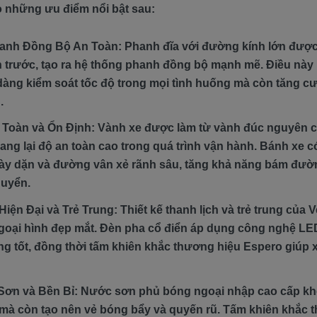
o những ưu điểm nổi bật sau:
nh Đồng Bộ An Toàn: Phanh đĩa với đường kính lớn được t
h trước, tạo ra hệ thống phanh đồng bộ mạnh mẽ. Điều này
 dàng kiểm soát tốc độ trong mọi tình huống mà còn tăng c
.
Toàn và Ổn Định: Vành xe được làm từ vành đúc nguyên c
ng lại độ an toàn cao trong quá trình vận hành. Bánh xe có 
y dặn và đường vân xẻ rãnh sâu, tăng khả năng bám đườ
huyển.
ện Đại và Trẻ Trung: Thiết kế thanh lịch và trẻ trung của 
goại hình đẹp mắt. Đèn pha cổ điển áp dụng công nghệ LE
ng tốt, đồng thời tấm khiên khắc thương hiệu Espero giúp x
ơn và Bền Bỉ: Nước sơn phủ bóng ngoại nhập cao cấp kh
 mà còn tạo nên vẻ bóng bẩy và quyến rũ. Tấm khiên khắc 