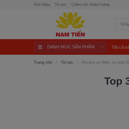
Giới thiệu
Tin tức
Chăm sóc Khách hàng
DANH MỤC SẢN PHẨM
Tất cả 
Xe máy 50cc
Trang chủ
Tin tức
Review xe điện, xe máy 5
Xe tay ga 50cc
Top 
Xe máy điện
xe máy chính hãng
Quay số trúng thưởng 100%
ngay
Xe điện Honda