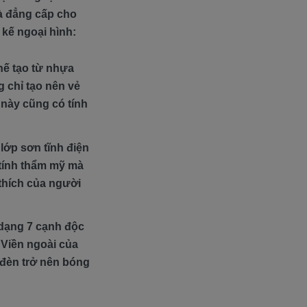
à đẳng cấp cho
 kế ngoại hình:
hế tạo từ nhựa
 chỉ tạo nên vẻ
 này cũng có tính
lớp sơn tĩnh điện
 tính thẩm mỹ mà
thích của người
 dạng 7 cạnh độc
 Viền ngoài của
đèn trở nên bóng