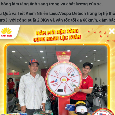
 bóng làm tăng tính sang trọng và chất lượng của xe.
 Quả và Tiết Kiệm Nhiên Liệu:Vespa Detech trang bị hệ th
ro3, với công suất 2,8Kw và vận tốc tối đa 60km/h, đảm bả
 năng tiết kiệm nhiên liệu với bình xăng dung tích hơn 4l g
n trên quãng đường dài mà không lo lắng về việc đổ xăng 
 này, Vespa Detech không chỉ là một phương tiện giao th
 của phong cách và đẳng cấp.
Giá xe hiện tại: 20.500.000 triệu đồng