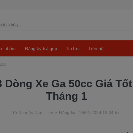
sản phẩm
Đăng ký trả góp
Tin tức
Liên hệ
0cc
3 Dòng Xe Ga 50cc Giá Tốt
Tháng 1
từ
Xe máy Nam Tiến
Đăng lúc: 19/01/2024 19:04:57