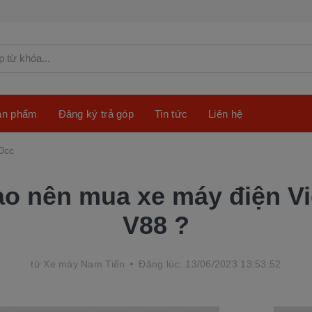
sản phẩm
Đăng ký trả góp
Tin tức
Liên hệ
0cc
ao nên mua xe máy điện Vi
V88 ?
từ
Xe máy Nam Tiến
Đăng lúc: 13/06/2023 13:53:52