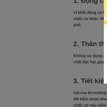
1. Động c
Vì khối động cơ h
chiếc xe khác. Nhờ
phố.
2. Thân th
Không sử dụng độn
chất độc hại, gây
3. Tiết kiệ
Giá của thị trường
tiết kiệm được kha
chiếc xe máy điện 