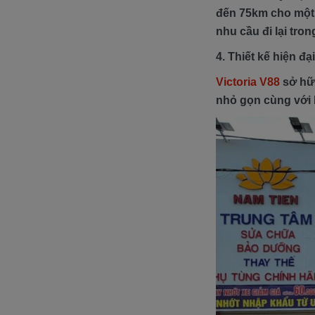
đến 75km cho một 
nhu cầu đi lại tro
4. Thiết kế hiện đạ
Victoria V88
sở hữu
nhỏ gọn cùng với k