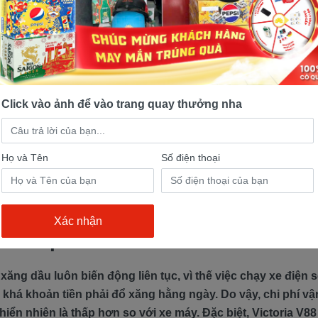
ơ hoạt động êm ái
oạt động bằng điện
Victoria V88
không phát ra tiếng kêu c
 có ưu điểm đó, xe Victoria V88 đem lại trải nghiệm lái êm á
Click vào ảnh để vào trang quay thưởng nha
iện với môi trường
Họ và Tên
Số điện thoại
g cơ chạy bằng xăng, Victoria V88 không xả thải ra môi 
 ô nhiễm cho cả môi trường không khí và con người.
m chi phí
 xăng dầu luôn biến động liên tục, vì thế việc chạy xe điện s
 khá khoản tiền phải đổ xăng hằng ngày. Do vậy, chi phí v
hiển nhiên là thấp hơn so với xe máy. Đặc biệt, Victoria V8