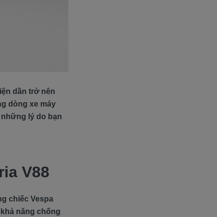
iện dần trở nên
ng dòng xe máy
m những lý do bạn
ria V88
ng chiếc Vespa
ó khả năng chống