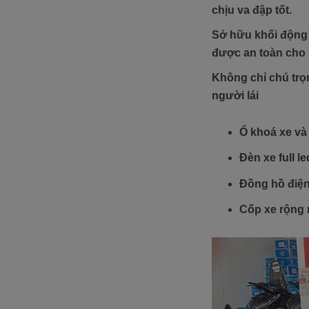
chịu va đập tốt.
Sở hữu khối động 
được an toàn cho 
Không chỉ chú trọ
người lái
Ổ khoá xe và
Đèn xe full l
Đồng hồ điện 
Cốp xe rộng r