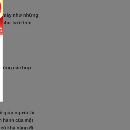
ủa máy như những
i như lướt trên
trường các hợp
ẽ giúp người lái
ận hành của một
8 có khả năng đi