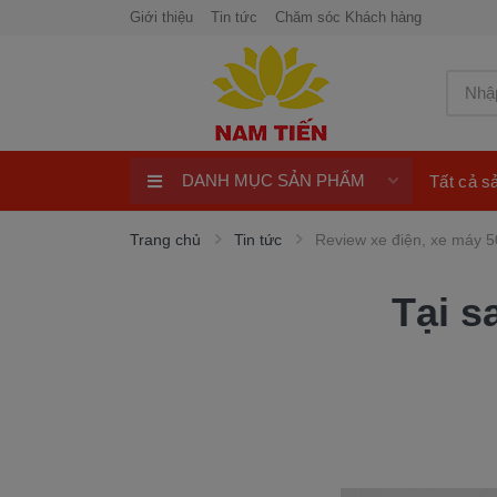
Giới thiệu
Tin tức
Chăm sóc Khách hàng
DANH MỤC SẢN PHẨM
Tất cả 
Xe máy 50cc
Trang chủ
Tin tức
Review xe điện, xe máy 5
Xe tay ga 50cc
Tại s
Xe máy điện
xe máy chính hãng
Quay số trúng thưởng 100%
ngay
Xe điện Honda