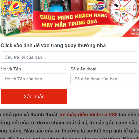
Click vào ảnh để vào trang quay thưởng nha
Họ và Tên
Số điện thoại
e máy điện Victoria V88
xe nhỏ gọn và thanh thoát,
xe máy điện Victoria V88
tạo nên 
ường nét của xe được chăm chút tỉ mỉ, từ các góc cạnh sắc
óng loáng. Màu sắc của xe thường là sự kết hợp tinh tế gi
anh, đỏ, tạo ra sự lựa chọn đa dạng cho người dùng. Đèn p