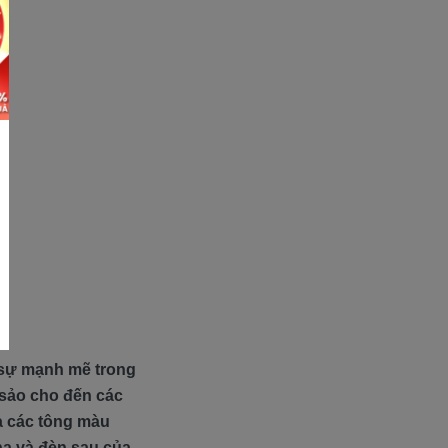
sự mạnh mẽ trong
 sảo cho đến các
ữa các tông màu
ha và đèn sau của