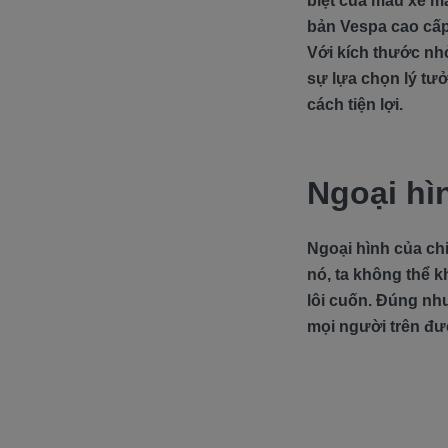
biệt của mẫu xe má
bản Vespa cao cấp.
Với kích thước nh
sự lựa chọn lý tưở
cách tiện lợi.
Ngoại hì
Ngoại hình của chi
nó, ta không thể k
lôi cuốn. Đúng như
mọi người trên đư