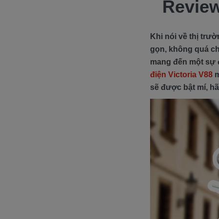
Review
Khi nói về thị trư
gọn, không quá chú
mang đến một sự độ
điện Victoria V88
m
sẽ được bật mí, h