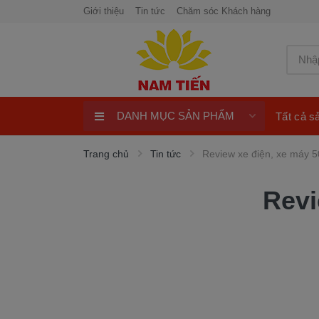
Giới thiệu
Tin tức
Chăm sóc Khách hàng
DANH MỤC SẢN PHẨM
Tất cả 
Xe máy 50cc
Trang chủ
Tin tức
Review xe điện, xe máy 5
Xe tay ga 50cc
Revi
Xe máy điện
xe máy chính hãng
Quay số trúng thưởng 100%
ngay
Xe điện Honda