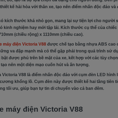
thiết kế hài hòa với thân xe, tạo nên điểm nhấn độc đáo và
có kích thước khá nhỏ gọn, mang lại sự tiện lợi cho người
có kinh nghiệm hay mới tập lái. Kích thước cụ thể của chiế
 710mm (chiều rộng) x 1110mm (chiều cao).
e máy điện Victoria V88
được chế tạo bằng nhựa ABS cao c
ững va đập mạnh mà có thể gặp phải trong quá trình sử dụn
 bật được phủ trên bề mặt của xe, kết hợp với các tùy chọ
, tạo nên một diện mạo cuốn hút và ấn tượng.
 Victoria V88 là điểm nhấn độc đáo với cụm đèn LED hình l
cương khổng lồ. Cụm đèn này được thiết kế hai tầng tiên ti
ng tối ưu, giúp bạn tự tin di chuyển vào cả ban đêm.
e máy điện Victoria V88