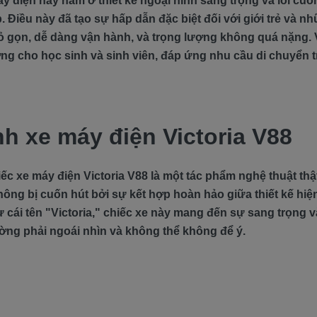
y điện này nằm ở thiết kế ngoại hình sang trọng và lôi cu
 Điều này đã tạo sự hấp dẫn đặc biệt đối với giới trẻ và nh
ỏ gọn, dễ dàng vận hành, và trọng lượng không quá nặng. V
ng cho học sinh và sinh viên, đáp ứng nhu cầu di chuyển t
nh xe máy điện Victoria V88
ếc xe máy điện Victoria V88 là một tác phẩm nghệ thuật thậ
hông bị cuốn hút bởi sự kết hợp hoàn hảo giữa thiết kế hiệ
 cái tên "Victoria," chiếc xe này mang đến sự sang trọng và
ờng phải ngoái nhìn và không thể không để ý.