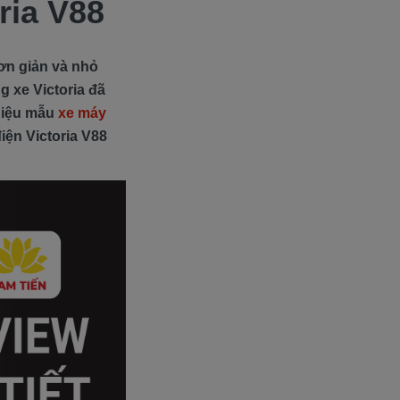
ria V88
đơn giản và nhỏ
g xe Victoria đã
thiệu mẫu
xe máy
điện Victoria V88