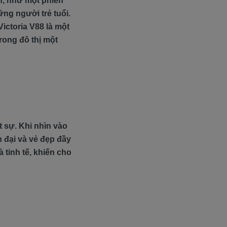
ốn, như một phiên
ững người trẻ tuổi.
ictoria V88 là một
rong đô thị một
t sự. Khi nhìn vào
n đại và vẻ đẹp đầy
 tinh tế, khiến cho