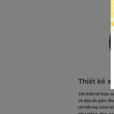
Thiết kế x
Với thiết kế thân 
vẻ đẹp tối giản. Đ
chi tiết mạ crôm b
như trắng, đen, x