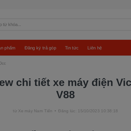
sản phẩm
Đăng ký trả góp
Tin tức
Liên hệ
0cc
ew chi tiết xe máy điện Vic
V88
từ
Xe máy Nam Tiến
Đăng lúc: 15/10/2023 10:38:18