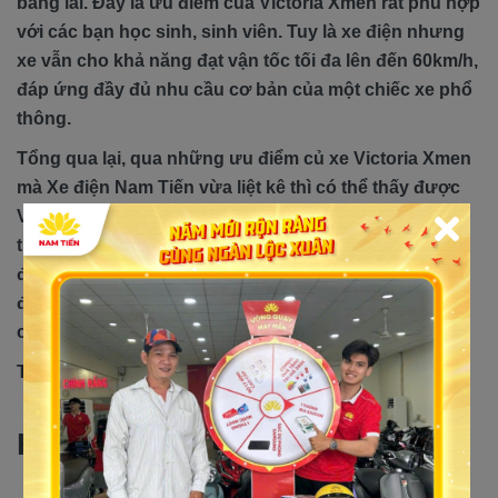
bằng lái. Đây là ưu điểm của Victoria Xmen rất phù hợp
với các bạn học sinh, sinh viên. Tuy là xe điện nhưng
xe vẫn cho khả năng đạt vận tốc tối đa lên đến 60km/h,
đáp ứng đầy đủ nhu cầu cơ bản của một chiếc xe phổ
thông.
Tổng qua lại, qua những ưu điểm củ xe Victoria Xmen
mà Xe điện Nam Tiến vừa liệt kê thì có thể thấy được
Victoria Xmen là một mẫu xe điện đáng sở hữu nhất
trong tầm giá những mẫu xe dưới 15 triệu. Nếu bạn
đang tham khảo và muốn tìm mua xe máy điện có thể
đến Xe điện Nam Tiến với 3 chi nhánh ở TP HCM và 1
chi nhánh ở Bình Dương
Tham khảo giá xe chi tiêt mới nhất tại đây!
Hệ Thống Xe Máy Nam Tiến: