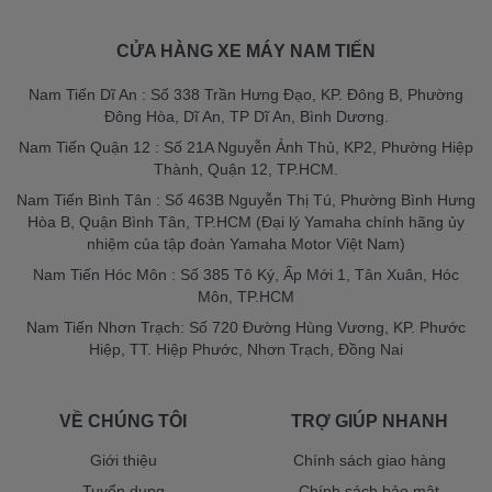
CỬA HÀNG XE MÁY NAM TIẾN
Nam Tiến Dĩ An : Số 338 Trần Hưng Đạo, KP. Đông B, Phường
Đông Hòa, Dĩ An, TP Dĩ An, Bình Dương.
Nam Tiến Quận 12 : Số 21A Nguyễn Ảnh Thủ, KP2, Phường Hiệp
Thành, Quận 12, TP.HCM.
Nam Tiến Bình Tân : Số 463B Nguyễn Thị Tú, Phường Bình Hưng
Hòa B, Quận Bình Tân, TP.HCM (Đại lý Yamaha chính hãng ủy
nhiệm của tập đoàn Yamaha Motor Việt Nam)
Nam Tiến Hóc Môn : Số 385 Tô Ký, Ấp Mới 1, Tân Xuân, Hóc
Môn, TP.HCM
Nam Tiến Nhơn Trạch: Số 720 Đường Hùng Vương, KP. Phước
Hiệp, TT. Hiệp Phước, Nhơn Trạch, Đồng Nai
VỀ CHÚNG TÔI
TRỢ GIÚP NHANH
Giới thiệu
Chính sách giao hàng
Tuyển dụng
Chính sách bảo mật