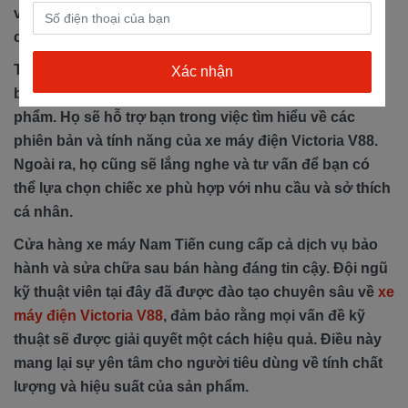
và đã phục vụ nhiều khách hàng với sự tận tâm và
chất lượng dịch vụ.
Tại cửa hàng xe máy Nam Tiến, bạn sẽ được đón tiếp
bởi đội ngũ nhân viên nhiệt tình và am hiểu về sản
phẩm. Họ sẽ hỗ trợ bạn trong việc tìm hiểu về các
phiên bản và tính năng của xe máy điện Victoria V88.
Ngoài ra, họ cũng sẽ lắng nghe và tư vấn để bạn có
thể lựa chọn chiếc xe phù hợp với nhu cầu và sở thích
cá nhân.
Cửa hàng xe máy Nam Tiến cung cấp cả dịch vụ bảo
hành và sửa chữa sau bán hàng đáng tin cậy. Đội ngũ
kỹ thuật viên tại đây đã được đào tạo chuyên sâu về
xe
máy điện Victoria V88
, đảm bảo rằng mọi vấn đề kỹ
thuật sẽ được giải quyết một cách hiệu quả. Điều này
mang lại sự yên tâm cho người tiêu dùng về tính chất
lượng và hiệu suất của sản phẩm.