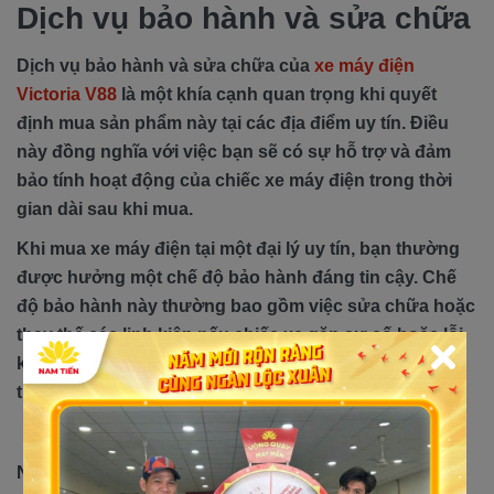
Dịch vụ bảo hành và sửa chữa
Dịch vụ bảo hành và sửa chữa của
xe máy điện
Victoria V88
là một khía cạnh quan trọng khi quyết
định mua sản phẩm này tại các địa điểm uy tín. Điều
này đồng nghĩa với việc bạn sẽ có sự hỗ trợ và đảm
bảo tính hoạt động của chiếc xe máy điện trong thời
gian dài sau khi mua.
Khi mua xe máy điện tại một đại lý uy tín, bạn thường
được hưởng một chế độ bảo hành đáng tin cậy. Chế
độ bảo hành này thường bao gồm việc sửa chữa hoặc
thay thế các linh kiện nếu chiếc xe gặp sự cố hoặc lỗi
kỹ thuật trong thời gian bảo hành. Điều này đảm bảo
tính chất lượng của sản phẩm và đầu tư của bạn.
Ngoài ra, các đại lý uy tín thường cung cấp dịch vụ