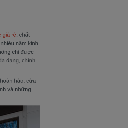
 giá rẻ
, chất
i nhiều năm kinh
hông chỉ được
đa dạng, chính
 hoàn hảo, cửa
inh và những