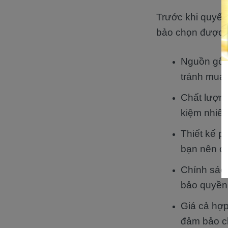
Trước khi quyết
bảo chọn được 
Nguồn gốc 
tránh mua 
Chất lượng
kiệm nhiên 
Thiết kế p
bạn nên c
Chính sách
bảo quyền 
Giá cả hợp
đảm bảo c