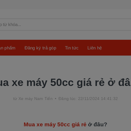
sản phẩm
Đăng ký trả góp
Tin tức
Liên hệ
a xe máy 50cc giá rẻ ở đ
từ
Xe máy Nam Tiến
Đăng lúc: 22/11/2024 14:41:32
Mua xe máy 50cc giá rẻ
ở đâu?