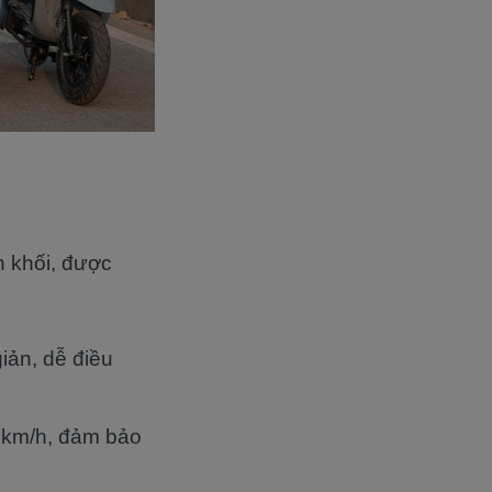
n khối, được
iản, dễ điều
50km/h, đảm bảo