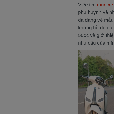
Việc tìm
mua xe 
phụ huynh và nh
đa dạng về mẫu 
không hề dễ dàng
50cc và giới thi
nhu cầu của mì