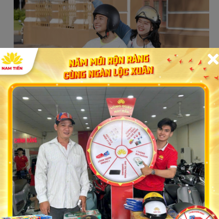
ố cần cân nhắc khi
mua xe máy 50cc giá rẻ