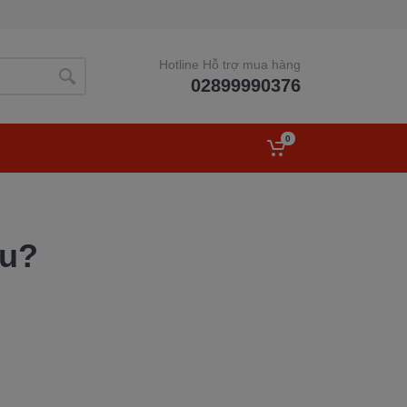
Hotline Hỗ trợ mua hàng
02899990376
0
âu?