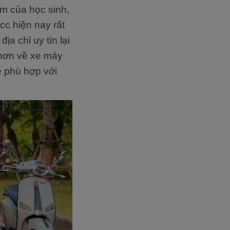
âm của học sinh,
c hiện nay rất
a chỉ uy tín lại
 hơn về xe máy
e phù hợp với