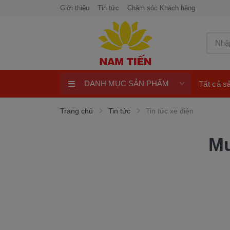
Giới thiệu
Tin tức
Chăm sóc Khách hàng
DANH MỤC SẢN PHẨM
Tất cả 
Xe máy 50cc
Trang chủ
Tin tức
Tin tức xe điện
Xe tay ga 50cc
Mu
Xe máy điện
xe máy chính hãng
Quay số trúng thưởng 100%
ngay
Xe điện Honda