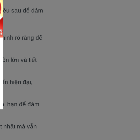
 điều sau để đảm
minh rõ ràng để
ồn lớn và tiết
ến hiện đại,
dài hạn để đảm
ốt nhất mà vẫn