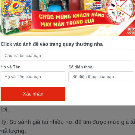
 định
mua xe máy 50cc giá rẻ
, bạn cần lưu ý những
sản phẩm chất lượng:
xuất xứ: Nên mua xe chính hãng, có giấy tờ chứng 
Click vào ảnh để vào trang quay thưởng nha
phải hàng giả, hàng nhái.
 động cơ: Động cơ vận hành êm ái, không gây tiếng 
liệu.
Họ và Tên
Số điện thoại
hù hợp: Xe máy 50cc có nhiều kiểu dáng từ cổ điển đ
họn mẫu phù hợp với phong cách cá nhân.
 bảo hành: Chọn địa chỉ cung cấp xe có bảo hành 
lợi.
 lý: So sánh giá tại nhiều nơi để tìm được mức giá t
hất lượng.