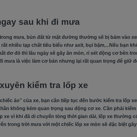
ngay sau khi đi mưa
 trong mưa, bùn đất từ mặt đường thường sẽ bị bám vào x
ất nhiều tạp chất tiêu biểu như axit, bụi bặm,...Nếu bạn 
ất dơ đó thì lâu ngày sẽ gây ăn mòn, rỉ sét động cơ bên tron
i mưa là việc làm cơ bản nhưng lại rất quan trọng để giữ đ
xuyên kiểm tra lốp xe
chiếc áo” của xe, bạn cần tiếp tục đến bước kiểm tra lốp x
t phần không kém quan trọng sau động cơ xe. Cần phải kiểm 
xe vì khi đã di chuyển tỏng thời gian dài, lốp xe thường 
ển trong trời mưa với một chiếc lốp xe mòn sẽ đặc biệt gâ