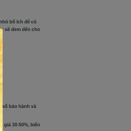
 nhỏ bổ ích để có
ày sẽ đem đến cho
õi sổ bảo hành và
m giá 30-50%, biển