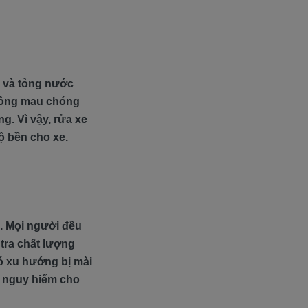
e và tỏng nước
không mau chóng
g. Vì vậy, rửa xe
ộ bền cho xe.
e. Mọi người đều
tra chất lượng
có xu hướng bị mài
y nguy hiểm cho