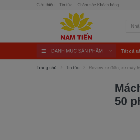
Giới thiệu
Tin tức
Chăm sóc Khách hàng
DANH MỤC SẢN PHẨM
Tất cả 
Xe máy 50cc
Trang chủ
Tin tức
Review xe điện, xe máy 5
Xe tay ga 50cc
Mách
Xe máy điện
50 p
xe máy chính hãng
Quay số trúng thưởng 100%
ngay
Xe điện Honda