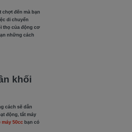
t chợt đến mà bạn
iệc di chuyển
i thọ của động cơ
bạn những cách
ân khối
g cách sẽ dẫn
oạt động, tắt máy
e máy 50cc
bạn có