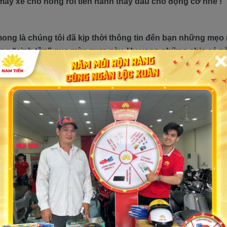
máy xe cho nóng rồi tiến hành thay dầu cho động cơ nhé !
 mong là chúng tôi đã kịp thời thông tin đến bạn những mẹo
àng “sinh tồn” qua mùa mưa này. Hy vọng những chia sẻ n
iệm lái an toàn và hiệu quả nhất nhé !
Nam Tiến:
năm hoặc 30.000km.
 phí tận nhà.
p lãi suất 0% nhận cà vẹt gốc, thủ tục nhanh gọn
iến Motor có cơ hội trúng thưởng lên đến 10 triệu, theo d
 máy dễ dàng, tiện lợi.
 dẫn: nón bảo hiểm Nam Tiến, áo mưa, phiếu thay nhớt giả