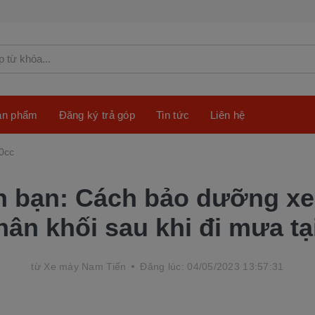
sản phẩm
Đăng ký trả góp
Tin tức
Liên hệ
0cc
 bạn: Cách bảo dưỡng x
hân khối sau khi đi mưa tạ
từ
Xe máy Nam Tiến
Đăng lúc: 04/05/2023 13:57:31