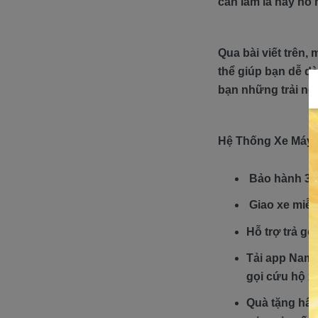
cần làm là hãy nổ 
Qua bài viết trên,
thể giúp bạn dễ d
bạn những trải ngh
Hệ Thống Xe Máy 
Bảo hành 3 
Giao xe miễn
Hỗ trợ trả gó
Tải app Nam T
gọi cứu hộ xe
Quà tặng hấp