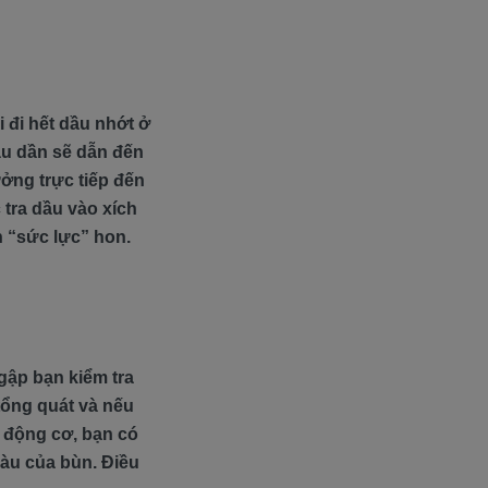
 đi hết dầu nhớt ở
Lâu dần sẽ dẫn đến
ưởng trực tiếp đến
tra dầu vào xích
n “sức lực” hon.
gập bạn kiểm tra
tổng quát và nếu
o động cơ, bạn có
àu của bùn. Điều