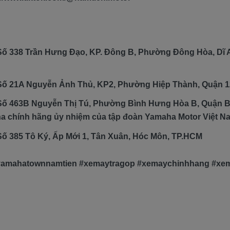
Số 338 Trần Hưng Đạo, KP. Đông B, Phường Đông Hòa, Dĩ A
 Số 21A Nguyễn Ảnh Thủ, KP2, Phường Hiệp Thành, Quận 1
 Số 463B Nguyễn Thị Tú, Phường Bình Hưng Hòa B, Quận B
ha chính hãng ủy nhiệm của tập đoàn Yamaha Motor Việt N
Số 385 Tô Ký, Ấp Mới 1, Tân Xuân, Hóc Môn, TP.HCM
yamahatownnamtien #xemaytragop #xemaychinhhang #x