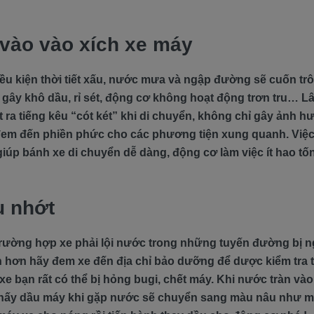
 vào vào xích xe máy
ều kiện thời tiết xấu, nước mưa và ngập đường sẽ cuốn trôi
ẽ gây khô dầu, rỉ sét, động cơ không hoạt động trơn tru… 
 ra tiếng kêu “cót két” khi di chuyển, không chỉ gây ảnh h
đem đến phiền phức cho các phương tiện xung quanh. Việc 
iúp bánh xe di chuyển dễ dàng, động cơ làm việc ít hao tố
u nhớt
rường hợp xe phải lội nước trong những tuyến đường bị n
n hơn hãy đem xe đến địa chỉ bảo dưỡng để dược kiểm tra 
e bạn rất có thể bị hỏng bugi, chết máy. Khi nước tràn và
thấy dầu máy khi gặp nước sẽ chuyển sang màu nâu như m