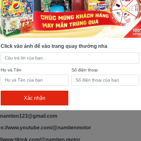
rửa xe miễn phí cho khách hàng từ thứ 2 đến thứ 6 hàng tu
ũ đổi xe mới.
-----------
 và địa chỉ cửa hàng xe máy Nam Tiến:
Click vào ảnh để vào trang quay thưởng nha
9999 0376
Họ và Tên
Số điện thoại
maynamtien.com
maynamtien.vn
mayyamahanamtien.com
ynamtien123@gmail.com
tps://www.youtube.com/@namtienmotor
s://www.tiktok.com/@namtien.motor