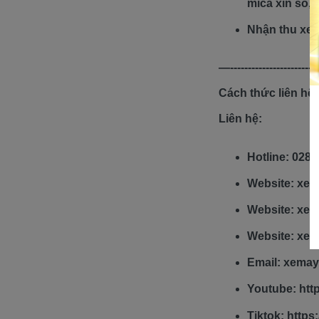
mica xin số, 
Nhận thu xe c
—-------------------------
Cách thức liên hệ
Liên hệ:
Hotline: 028 
Website: xe
Website: xe
Website: xe
Email: xema
Youtube: ht
Tiktok: http