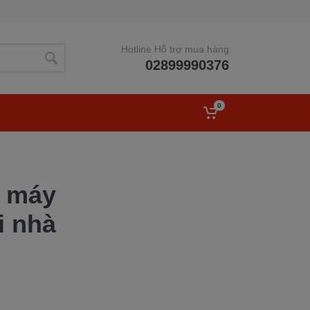
Hotline Hỗ trợ mua hàng
02899990376
0
e máy
i nhà