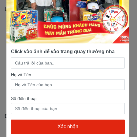
Liên hệ:
Hotline: 1900 2145
Website: xemaynamtien.com
Website: xemaynamtien.vn
Click vào ảnh để vào trang quay thưởng nha
Website: xemayyamahanamtien.com
Email: xemaynamtien123@gmail.com
Họ và Tên
Youtube:
https://www.youtube.com/@namtienmotor
Số điện thoại
Tiktok: https://www.tiktok.com/@namtien.motor
Địa chỉ:
Nam Tiến 1: Số 338 Trần Hưng Đạo, KP. Đông B,