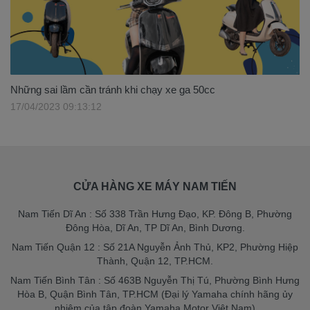
Những sai lầm cần tránh khi chạy xe ga 50cc
17/04/2023 09:13:12
CỬA HÀNG XE MÁY NAM TIẾN
Nam Tiến Dĩ An : Số 338 Trần Hưng Đạo, KP. Đông B, Phường
Đông Hòa, Dĩ An, TP Dĩ An, Bình Dương.
Nam Tiến Quận 12 : Số 21A Nguyễn Ảnh Thủ, KP2, Phường Hiệp
Thành, Quận 12, TP.HCM.
Nam Tiến Bình Tân : Số 463B Nguyễn Thị Tú, Phường Bình Hưng
Hòa B, Quận Bình Tân, TP.HCM (Đại lý Yamaha chính hãng ủy
nhiệm của tập đoàn Yamaha Motor Việt Nam)