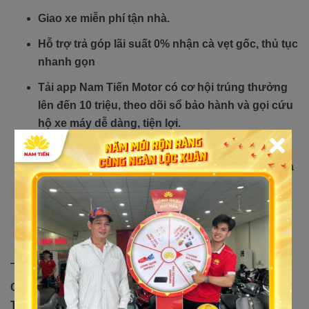
Giao xe miễn phí tận nhà.
Hỗ trợ trả góp lãi suất 0% nhận cà vẹt gốc, thủ tục
nhanh gọn
Tải app Nam Tiến Motor có cơ hội trúng thưởng
lên đến 10 triệu, theo dõi sổ bảo hành và gọi cứu
hộ xe máy dễ dàng, tiện lợi.
Quà tặng hấp dẫn: nón bảo hiểm Nam Tiến, áo
mưa, phiếu thay nhớt giảm giá 30-50%, biển mica
xin số, rửa xe miễn phí cho khách hàng từ thứ 2
đến thứ 6 hàng tuần.
Nhận thu xe cũ đổi xe mới.
—------------------------------------
Cách thức liên hệ và địa chỉ cửa hàng xe máy Nam
Tiến: