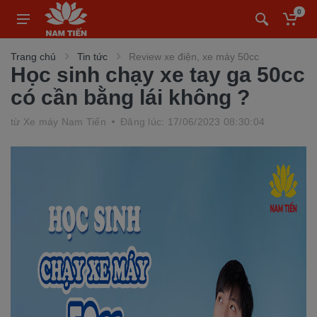
0
Trang chủ
Tin tức
Review xe điện, xe máy 50cc
Học sinh chạy xe tay ga 50cc
có cần bằng lái không ?
từ
Xe máy Nam Tiến
Đăng lúc: 17/06/2023 08:30:04