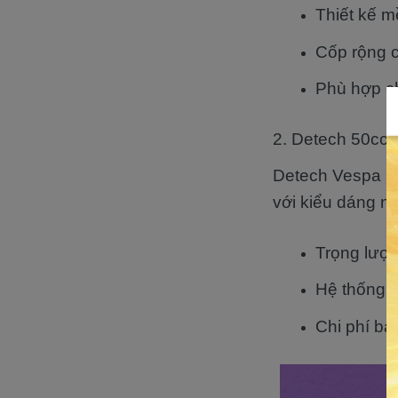
Thiết kế 
Cốp rộng 
Phù hợp ch
2. Detech 50cc 
Detech Vespa 50c
với kiểu dáng n
Trọng lượn
Hệ thống đ
Chi phí bả