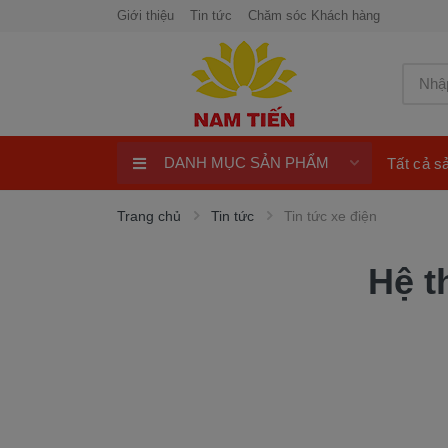
Giới thiệu
Tin tức
Chăm sóc Khách hàng
DANH MỤC SẢN PHẨM
Tất cả 
Xe máy 50cc
Trang chủ
Tin tức
Tin tức xe điện
Xe tay ga 50cc
Hệ t
Xe máy điện
xe máy chính hãng
Quay số trúng thưởng 100%
ngay
Xe điện Honda