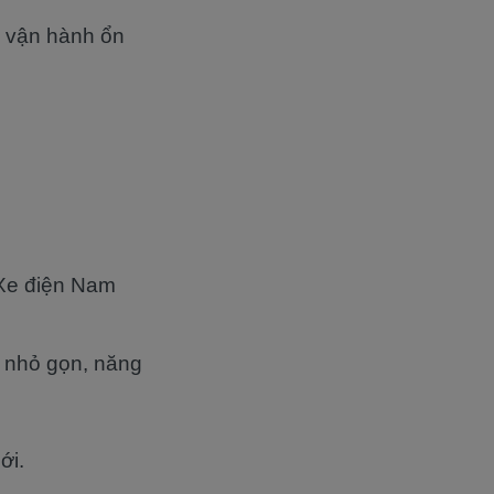
g vận hành ổn
e điện Nam
 nhỏ gọn, năng
ới.