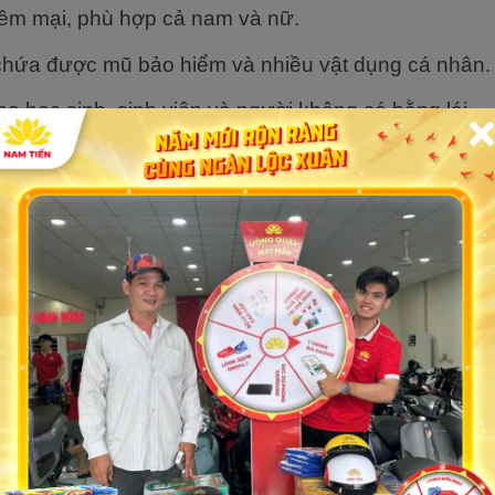
mềm mại, phù hợp cả nam và nữ.
chứa được mũ bảo hiểm và nhiều vật dụng cá nhân.
o học sinh, sinh viên và người không có bằng lái.
Vespa - hệ thống
cửa hàng xe 50 phân khối
Xe điện
c được thiết kế để mang lại sự tiện lợi tối đa cho 
hỏ gọn và hệ thống vận hành thân thiện.
g nhẹ, dễ điều khiển.
èn LED hiện đại, tăng tính thẩm mỹ và hiệu suất ch
o dưỡng thấp, phụ tùng dễ thay thế.