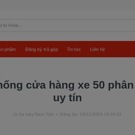
sản phẩm
Đăng ký trả góp
Tin tức
Liên hệ
hống cửa hàng xe 50 phân
uy tín
từ
Xe máy Nam Tiến
Đăng lúc: 05/12/2024 16:49:53