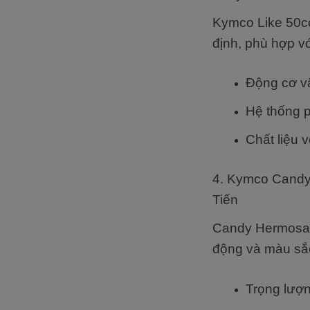
Kymco Like 50cc
định, phù hợp v
Động cơ vậ
Hệ thống p
Chất liệu 
4. Kymco Candy
Tiến
Candy Hermosa 5
động và màu sắc
Trọng lượn