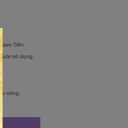
 Nam Tiến
người sử dụng,
iếu sáng.