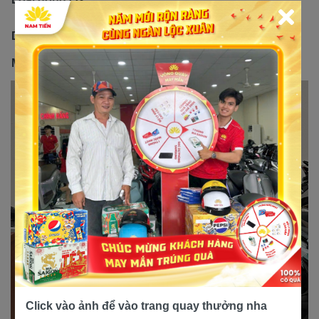
mát bằng không khí
Dung tích xi lanh
49.5 cm³
Mức tiêu hao nhiên liệu
1,25 lít / 100 km
Click vào ảnh để vào trang quay thưởng nha