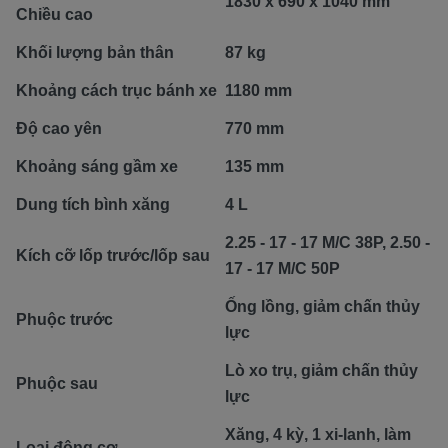
1830 x 690 x 1040 mm
Chiều cao
Khối lượng bản thân
87 kg
Khoảng cách trục bánh xe
1180 mm
Độ cao yên
770 mm
Khoảng sáng gầm xe
135 mm
Dung tích bình xăng
4 L
2.25 - 17 - 17 M/C 38P, 2.50 -
Kích cỡ lốp trước/lốp sau
17 - 17 M/C 50P
Ống lồng, giảm chấn thủy
Phuộc trước
lực
Lò xo trụ, giảm chấn thủy
Phuộc sau
lực
Xăng, 4 kỳ, 1 xi-lanh, làm
Loại động cơ