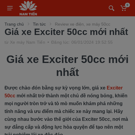
0
Trang chủ
Tin tức
Review xe điện, xe máy 50cc
Giá xe Exciter 50cc mới nhất
từ
Xe máy Nam Tiến
Đăng lúc: 06/01/2024 19:52:55
Giá xe Exciter 50cc mới
nhất
Được chào đón bằng sự kỳ vọng lớn, giá xe
Exciter
50cc
mới nhất trở thành một chủ đề nóng bỏng, khiến
mọi người tròn trở và tò mò muốn khám phá những
tính năng và ưu điểm mà chiếc xe này mang lại. Hãy
cùng nhau bước vào thế giới của Exciter 50cc, nơi mà
sự đẳng cấp và động lực hòa quyện để tạo nên một
trải nghiệm lái xe độc đáo.