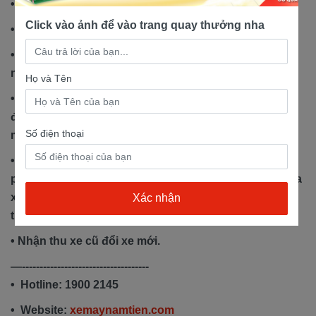
• Bảo hành 3 năm hoặc 30.000km.
Click vào ảnh để vào trang quay thưởng nha
• Giao xe miễn phí tận nhà.
• Hỗ trợ trả góp lãi suất 0% nhận cà vẹt gốc, thủ tục
nhanh gọn
Họ và Tên
• Tải app Nam Tiến Motor có cơ hội trúng thưởng lên
đến 10 triệu, theo dõi sổ bảo hành và gọi cứu hộ xe
Số điện thoại
máy dễ dàng, tiện lợi.
• Quà tặng hấp dẫn: nón bảo hiểm Nam Tiến, áo mưa,
phiếu thay nhớt giảm giá 30-50%, biển mica xin số, rửa
xe miễn phí cho khách hàng từ thứ 2 đến thứ 6 hàng
tuần.
• Nhận thu xe cũ đổi xe mới.
—------------------------------------
• Hotline: 1900 2145
• Website:
xemaynamtien.com