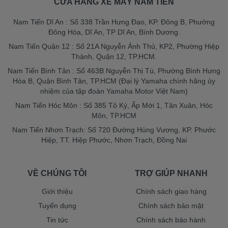
CỬA HÀNG XE MÁY NAM TIẾN
Nam Tiến Dĩ An : Số 338 Trần Hưng Đạo, KP. Đông B, Phường
Đông Hòa, Dĩ An, TP Dĩ An, Bình Dương.
Nam Tiến Quận 12 : Số 21A Nguyễn Ảnh Thủ, KP2, Phường Hiệp
Thành, Quận 12, TP.HCM.
Nam Tiến Bình Tân : Số 463B Nguyễn Thị Tú, Phường Bình Hưng
Hòa B, Quận Bình Tân, TP.HCM (Đại lý Yamaha chính hãng ủy
nhiệm của tập đoàn Yamaha Motor Việt Nam)
Nam Tiến Hóc Môn : Số 385 Tô Ký, Ấp Mới 1, Tân Xuân, Hóc
Môn, TP.HCM
Nam Tiến Nhơn Trạch: Số 720 Đường Hùng Vương, KP. Phước
Hiệp, TT. Hiệp Phước, Nhơn Trạch, Đồng Nai
VỀ CHÚNG TÔI
TRỢ GIÚP NHANH
Giới thiệu
Chính sách giao hàng
Tuyển dụng
Chính sách bảo mật
Tin tức
Chính sách bảo hành