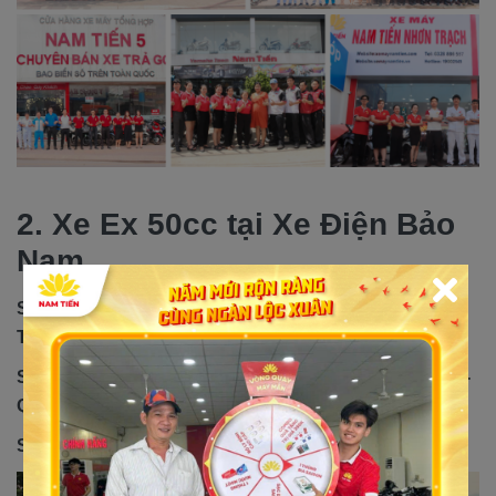
2. Xe Ex 50cc tại Xe Điện Bảo
Nam
Showroom 1: Số 901 Trường Chinh – Quận Tân Phú –
TP.HCM
Showroom 2: Số 107 Nguyễn Tất Thành - Phường 13 -
Quận 04 – TP.HCM
Showroom 3: Số 94 Phó Cơ Điều - P.4 - Q.11 – HCM