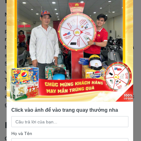
Nhơn Trạch không chỉ nổi tiếng với cảnh đẹp thiên
nhiên mà còn là nơi ghi dấu ấn về thị trường xe máy
phong phú và đa dạng. Và giữa sự phát triển không
ngừng, địa chỉ bán xe Wave 50cc giá rẻ trở nên thú vị
hơn bao giờ hết. Các cửa hàng xe máy xinh đẹp tạo ra
sự đa dạng trong việc mua xe, từ những chiếc Wave
50cc truyền thống đến những phiên bản thời thượng
và tiện nghi. Địa chỉ bán xe
Wave 50cc
giá rẻ tại Nhơn
Trạch không chỉ là một điểm đến, mà còn là một cuốn
hồi ấn, một trải nghiệm độc đáo và thú vị. Nơi mà bạn
có thể tìm thấy chiếc xe mà bạn luôn ước mơ, với mức
giá phù hợp và dịch vụ chất lượng.
Click vào ảnh để vào trang quay thưởng nha
Hệ thống Xe Máy Nam Tiến
Họ và Tên
Cửa hàng xe máy uy tín tại Quận 12