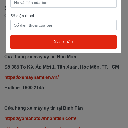
Số 21A Nguyễn Ảnh Thủ, KP2, Phường Hiệp Thành,
Quận 12, TP.HCM
Số điện thoại
https://xemaynamtien.com/
Hotline: 028 9999 0376
Cửa hàng xe máy uy tín Hóc Môn
Số 385 Tô Ký, Ấp Mới 1, Tân Xuân, Hóc Môn, TP.HCM
https://xemaynamtien.vn/
Hotline: 1900 2145
Cửa hàng xe máy uy tín tại Bình Tân
https://yamahatownnamtien.com/