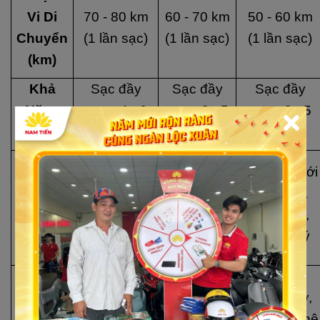
Vi Di
70 - 80 km
60 - 70 km
50 - 60 km
Chuyển
(1 lần sạc)
(1 lần sạc)
(1 lần sạc)
(km)
Khả
Sạc đầy
Sạc đầy
Sạc đầy
Năng
trong 4 - 6
trong 3 - 5
trong 3 - 5
Sạc
giờ
giờ
giờ
Thiết kế
Tiết kiệm
Phù hợp với
Đặc
châu Âu
điện năng,
học sinh,
Điểm
sang trọng,
thân thiện
sinh viên,
Nổi Bật
động cơ
với người
giá hợp lý
mạnh mẽ
sử dụng
Phanh đĩa,
Phanh đĩa,
Tính
hệ thống
Phanh cơ,
đèn LED,
Năng
chống
đèn LED, hệ