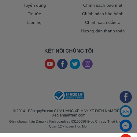
Tuyển dụng
Chính sách bảo mật
Tin tức
Chính sách bảo hành
Liên hệ
Chính sách đổi/trả
Hướng dẫn thanh toán
KẾT NỐI CHÚNG TÔI
© 2014 - Bản quyền của CỬA HÀNG XE MÁY XE ĐIỆN NAM TIẾN -
Xediennamtien.com
Giấy chứng nhận Đăng ký Kinh doanh số 0315865649 do Chi cục Thuế khu vực
Quận 12 - huyện Hóc Môn