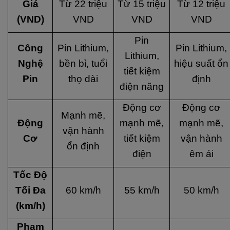
Giá
Từ 22 triệu
Từ 15 triệu
Từ 12 triệu
(VND)
VND
VND
VND
Pin
Công
Pin Lithium,
Pin Lithium,
Lithium,
Nghệ
bền bỉ, tuổi
hiệu suất ổn
tiết kiệm
Pin
thọ dài
định
điện năng
Động cơ
Động cơ
Mạnh mẽ,
Động
mạnh mẽ,
mạnh mẽ,
vận hành
Cơ
tiết kiệm
vận hành
ổn định
điện
êm ái
Tốc Độ
Tối Đa
60 km/h
55 km/h
50 km/h
(km/h)
Phạm