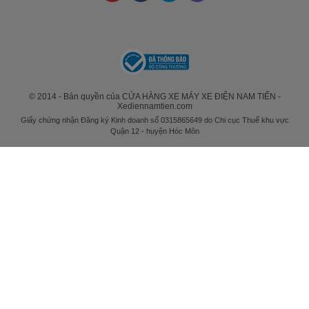
© 2014 - Bản quyền của CỬA HÀNG XE MÁY XE ĐIỆN NAM TIẾN -
Xediennamtien.com
Giấy chứng nhận Đăng ký Kinh doanh số 0315865649 do Chi cục Thuế khu vực
Quận 12 - huyện Hóc Môn