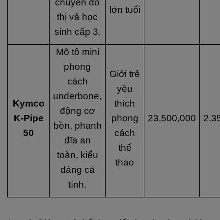
chuyển đô
lớn tuổi
thị và học
sinh cấp 3.
Mô tô mini
phong
Giới trẻ
cách
yêu
underbone,
Kymco
thích
động cơ
K-Pipe
phong
23,500,000
2,3
bền, phanh
50
cách
đĩa an
thể
toàn, kiểu
thao
dáng cá
tính.