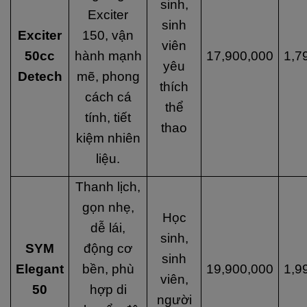
sinh,
Exciter
sinh
Exciter
150, vận
viên
50cc
hành mạnh
17,900,000
1,7
yêu
Detech
mẽ, phong
thích
cách cá
thể
tính, tiết
thao
kiệm nhiên
liệu.
Thanh lịch,
gọn nhẹ,
Học
dễ lái,
sinh,
SYM
động cơ
sinh
Elegant
bền, phù
19,900,000
1,9
viên,
50
hợp di
người