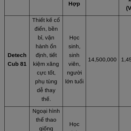
Hợp
(
Thiết kế cổ
điển, bền
bỉ, vận
Học
hành ổn
sinh,
Detech
định, tiết
sinh
14,500,000
1,4
Cub 81
kiệm xăng
viên,
cực tốt,
người
phụ tùng
lớn tuổi
dễ thay
thế.
Ngoại hình
thể thao
Học
giống