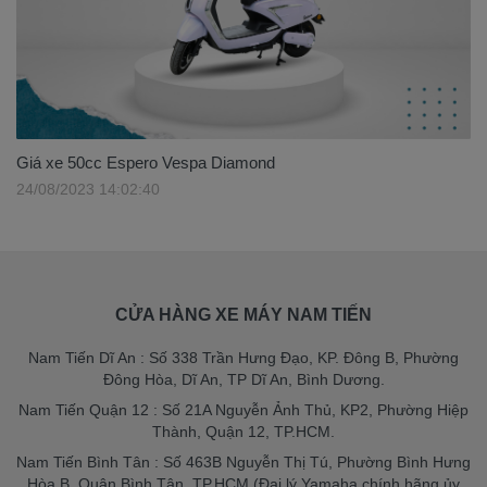
Giá xe 50cc Espero Vespa Diamond
24/08/2023 14:02:40
CỬA HÀNG XE MÁY NAM TIẾN
Nam Tiến Dĩ An : Số 338 Trần Hưng Đạo, KP. Đông B, Phường
Đông Hòa, Dĩ An, TP Dĩ An, Bình Dương.
Nam Tiến Quận 12 : Số 21A Nguyễn Ảnh Thủ, KP2, Phường Hiệp
Thành, Quận 12, TP.HCM.
Nam Tiến Bình Tân : Số 463B Nguyễn Thị Tú, Phường Bình Hưng
Hòa B, Quận Bình Tân, TP.HCM (Đại lý Yamaha chính hãng ủy