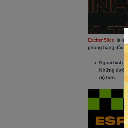
Exciter 50cc
là một
phong hàng đầu tr
Ngoại hình: 
Những đường n
độ hơn.