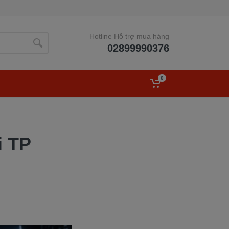
Hotline Hỗ trợ mua hàng
02899990376
0
i TP