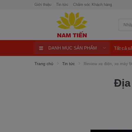
Giới thiệu
Tin tức
Chăm sóc Khách hàng
DANH MỤC SẢN PHẨM
Tất cả 
Xe máy 50cc
Trang chủ
Tin tức
Review xe điện, xe máy 5
Xe tay ga 50cc
Địa
Xe máy điện
xe máy chính hãng
Quay số trúng thưởng 100%
ngay
Xe điện Honda