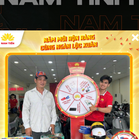
 mẫu xe đến từ thương hiệu Detech - một trong những thươ
ong việc sản xuất xe máy 50cc tại Việt Nam.
Được lấy cảm hứng từ chiếc xe được mệnh danh là “ông ho
ét trên xe được cắt xẻ vô cùng táo bạo, đem lại trải nghiệ