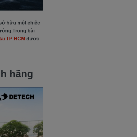
 sở hữu một chiếc
tưởng.Trong bài
 tại TP HCM
được
nh hãng