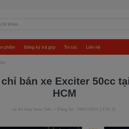
sản phẩm
Đăng ký trả góp
Tin tức
Liên hệ
0cc
 chỉ bán xe Exciter 50cc tạ
HCM
từ
Xe máy Nam Tiến
Đăng lúc: 28/07/2023 13:51:31