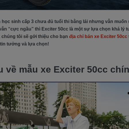
 học sinh cấp 3 chưa đủ tuổi thi bằng lái nhưng vẫn muốn
vẫn “cực ngầu” thì Exciter 50cc là một sự lựa chọn khá lý 
 chúng tôi sẽ gới thiệu cho bạn
địa chỉ bán xe Exciter 50cc
tin tưởng và lựa chọn!
ệu về mẫu xe Exciter 50cc chí