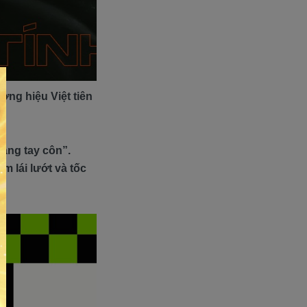
ng hiệu Việt tiên
àng tay côn”.
m lái lướt và tốc