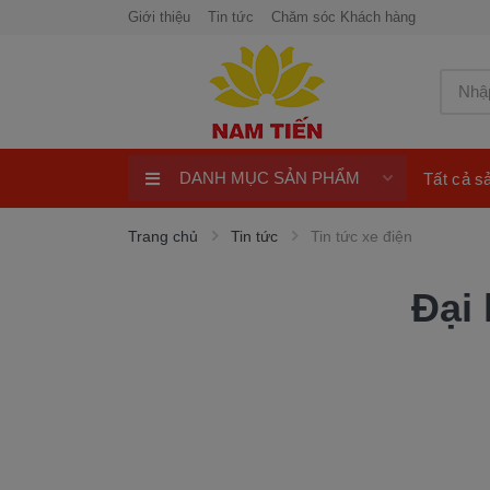
Giới thiệu
Tin tức
Chăm sóc Khách hàng
DANH MỤC SẢN PHẨM
Tất cả 
Xe máy 50cc
Trang chủ
Tin tức
Tin tức xe điện
Xe tay ga 50cc
Đại 
Xe máy điện
xe máy chính hãng
Quay số trúng thưởng 100%
ngay
Xe điện Honda