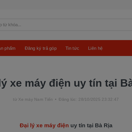
sản phẩm
Đăng ký trả góp
Tin tức
Liên hệ
lý xe máy điện uy tín tại B
từ
Xe máy Nam Tiến
Đăng lúc: 28/10/2025 23:32:47
Đại lý xe máy điện
uy tín tại Bà Rịa