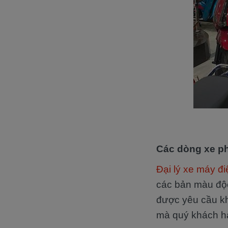
Các dòng xe ph
Đại lý xe máy đi
các bản màu độc
được yêu cầu kh
mà quý khách h