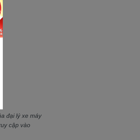
ủa đại lý xe máy
truy cập vào