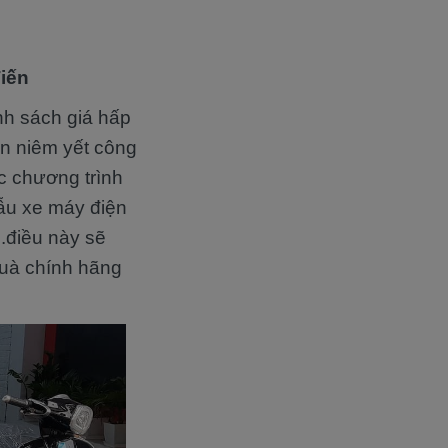
iến
nh sách giá hấp
ôn niêm yết công
c chương trình
mẫu xe máy điện
.điều này sẽ
quà chính hãng