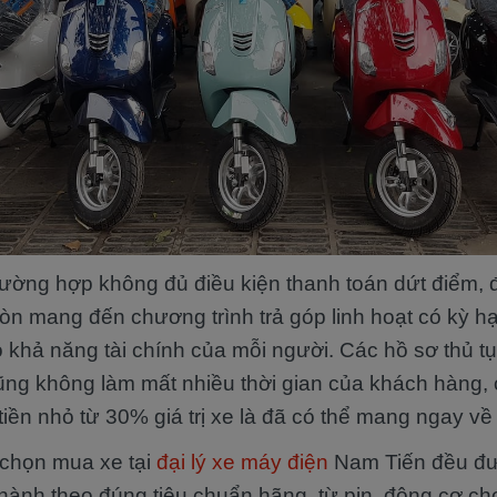
rường hợp không đủ điều kiện thanh toán dứt điểm, 
òn mang đến chương trình trả góp linh hoạt có kỳ hạ
o khả năng tài chính của mỗi người. Các hồ sơ thủ t
ũng không làm mất nhiều thời gian của khách hàng, 
iền nhỏ từ 30% giá trị xe là đã có thể mang ngay về
chọn mua xe tại
đại lý xe máy điện
Nam Tiến đều đ
hành theo đúng tiêu chuẩn hãng, từ pin, động cơ ch