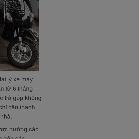
đại lý xe máy
n từ 6 tháng –
ục trả góp không
chỉ cần thanh
 nhà.
ược hưởng các
o đến các