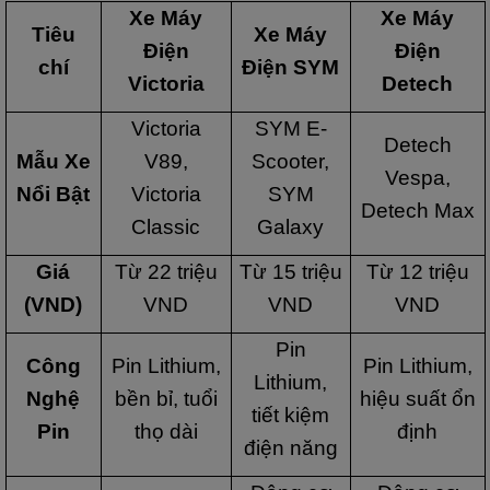
Xe Máy
Xe Máy
Tiêu
Xe Máy
Điện
Điện
chí
Điện SYM
Victoria
Detech
Victoria
SYM E-
Detech
Mẫu Xe
V89,
Scooter,
Vespa,
Nổi Bật
Victoria
SYM
Detech Max
Classic
Galaxy
Giá
Từ 22 triệu
Từ 15 triệu
Từ 12 triệu
(VND)
VND
VND
VND
Pin
Công
Pin Lithium,
Pin Lithium,
Lithium,
Nghệ
bền bỉ, tuổi
hiệu suất ổn
tiết kiệm
Pin
thọ dài
định
điện năng