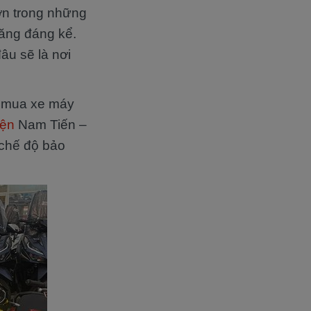
ơn trong những
tăng đáng kể.
âu sẽ là nơi
ể mua xe máy
iện
Nam Tiến –
 chế độ bảo