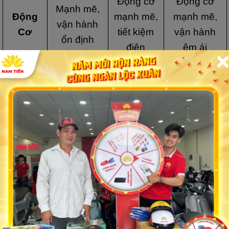
Động cơ
Động cơ
Mạnh mẽ,
Động
mạnh mẽ,
mạnh mẽ,
vận hành
Cơ
tiết kiệm
vận hành
ổn định
điện
êm ái
Tốc Độ
Tối Đa
60 km/h
55 km/h
50 km/h
(km/h)
Phạm
Vi Di
70 - 80 km
60 - 70 km
50 - 60 km
Chuyển
(1 lần sạc)
(1 lần sạc)
(1 lần sạc)
(km)
Khả
Sạc đầy
Sạc đầy
Sạc đầy
Năng
trong 4 - 6
trong 3 - 5
trong 3 - 5
Sạc
giờ
giờ
giờ