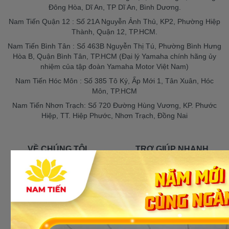
Đông Hòa, Dĩ An, TP Dĩ An, Bình Dương.
Nam Tiến Quận 12 : Số 21A Nguyễn Ảnh Thủ, KP2, Phường Hiệp
Thành, Quận 12, TP.HCM.
Nam Tiến Bình Tân : Số 463B Nguyễn Thị Tú, Phường Bình Hưng
Hòa B, Quận Bình Tân, TP.HCM (Đại lý Yamaha chính hãng ủy
nhiệm của tập đoàn Yamaha Motor Việt Nam)
Nam Tiến Hóc Môn : Số 385 Tô Ký, Ấp Mới 1, Tân Xuân, Hóc
Môn, TP.HCM
Nam Tiến Nhơn Trạch: Số 720 Đường Hùng Vương, KP. Phước
Hiệp, TT. Hiệp Phước, Nhơn Trạch, Đồng Nai
VỀ CHÚNG TÔI
TRỢ GIÚP NHANH
Giới thiệu
Chính sách giao hàng
Tuyển dụng
Chính sách bảo mật
Tin tức
Chính sách bảo hành
Liên hệ
Chính sách đổi/trả
Hướng dẫn thanh toán