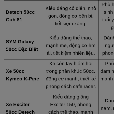
Phù h
Kiểu dáng cổ điển, nhỏ
Detech 50cc
sinh
gọn, động cơ bền bỉ,
Cub 81
tuổi 
tiết kiệm xăng.
g
Kiểu dáng thể thao,
Dành
SYM Galaxy
mạnh mẽ, động cơ êm
ngườ
50cc Đặc Biệt
ái, tiết kiệm nhiên liệu.
phong
Xe côn tay hiếm hoi
Phù
Xe 50cc
trong phân khúc 50cc,
đam m
Kymco K-Pipe
động cơ mạnh, thiết kế
mạnh 
phong cách cafe racer.
Kiểu dáng giống
Dàn
Xe Exciter
Exciter 150, phong
nam, 
50cc Detech
cách thể thao, mạnh