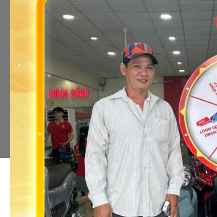
KẾT NỐI CHÚNG TÔI
© 2014 - Bản quyền của CỬA HÀNG XE MÁY XE ĐIỆN NAM TIẾN -
Xediennamtien.com
Giấy chứng nhận Đăng ký Kinh doanh số 0315865649 do Chi cục Thuế khu vực
Quận 12 - huyện Hóc Môn