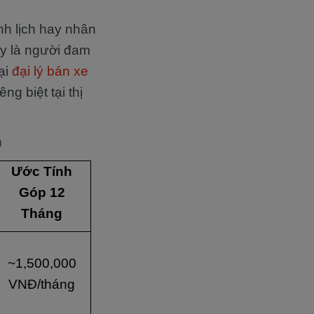
anh lịch hay nhân
ay là người đam
ại
đại lý bán xe
g biệt tại thị
n
Ước Tính
Góp 12
Tháng
~1,500,000
VNĐ/tháng