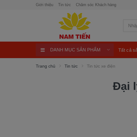
Giới thiệu
Tin tức
Chăm sóc Khách hàng
DANH MỤC SẢN PHẨM
Tất cả 
Xe máy 50cc
Trang chủ
Tin tức
Tin tức xe điện
Xe tay ga 50cc
Đại 
Xe máy điện
xe máy chính hãng
Quay số trúng thưởng 100%
ngay
Xe điện Honda