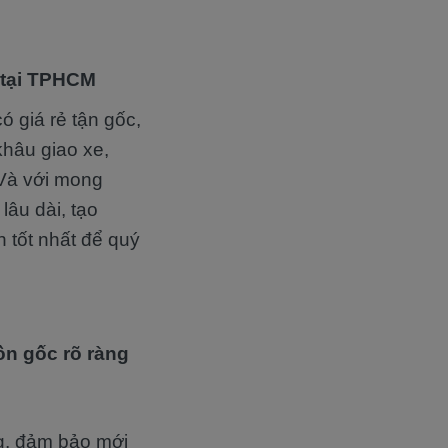
 tại TPHCM
ó giá rẻ tận gốc,
khâu giao xe,
 Và với mong
lâu dài, tạo
h tốt nhất để quý
n gốc rõ ràng
ng, đảm bảo mới