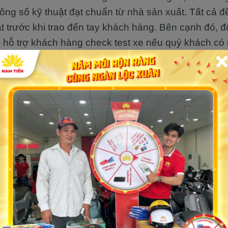
ông số kỹ thuật đạt chuẩn từ nhà sản xuất. Tất cả 
t trước khi trao đến tay khách hàng. Bên cạnh đó, đ
ẽ hỗ trợ khách hàng check test xe nếu quý khách có