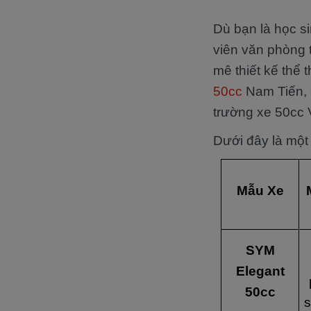
Dù bạn là học si
viên văn phòng 
mê thiết kế thể 
50cc
Nam Tiến, đ
trường xe 50cc 
Dưới đây là một
Mẫu Xe
SYM
Elegant
50cc
s