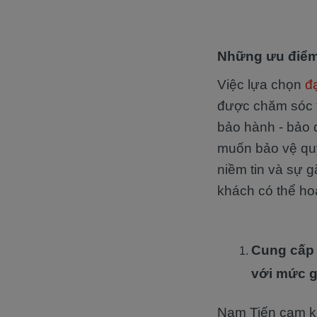
Những ưu điểm 
Việc lựa chọn
đ
được chăm sóc tậ
bảo hành - bảo 
muốn bảo vệ quyề
niềm tin và sự g
khách có thể ho
Cung cấp 
với mức g
Nam Tiến cam kế