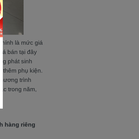
hính là mức giá
iá bán tại đây
ng phát sinh
a thêm phụ kiện.
chương trình
hác trong năm,
h hàng riêng