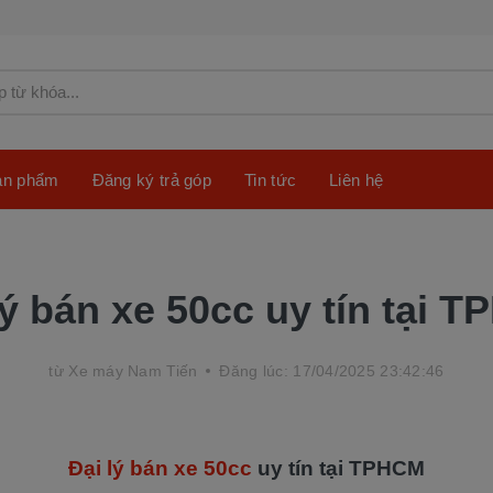
sản phẩm
Đăng ký trả góp
Tin tức
Liên hệ
lý bán xe 50cc uy tín tại 
từ
Xe máy Nam Tiến
Đăng lúc: 17/04/2025 23:42:46
Đại lý bán xe 50cc
uy tín tại TPHCM