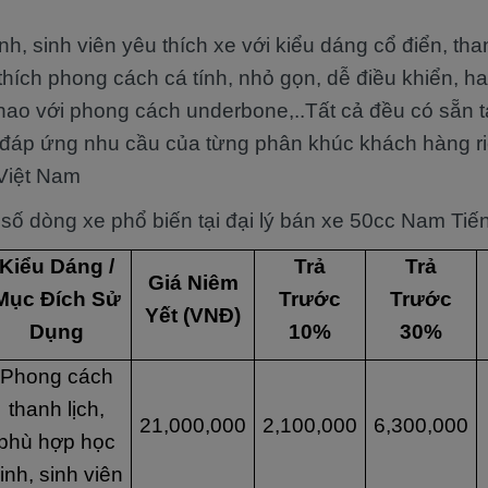
nh, sinh viên yêu thích xe với kiểu dáng cổ điển, th
thích phong cách cá tính, nhỏ gọn, dễ điều khiển, h
thao với phong cách underbone,..Tất cả đều có sẵn t
áp ứng nhu cầu của từng phân khúc khách hàng riên
Việt Nam
 số dòng xe phổ biến tại đại lý bán xe 50cc Nam Tiế
Kiểu Dáng /
Trả
Trả
Giá Niêm
Mục Đích Sử
Trước
Trước
Yết (VNĐ)
Dụng
10%
30%
Phong cách
thanh lịch,
21,000,000
2,100,000
6,300,000
phù hợp học
inh, sinh viên