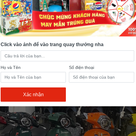
iện đại: Xe được trang bị cốp rộng, có thể chứa vừa
ng cá nhân. Đèn LED trước và sau giúp tăng cường
ban đêm.
m ái: Với công suất 1000W, xe vận hành êm và khô
Click vào ảnh để vào trang quay thưởng nha
Họ và Tên
Số điện thoại