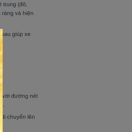
 trung (đỏ,
õ ràng và hiện
 sau giúp xe
ch với đường nét
n.
 di chuyển lên