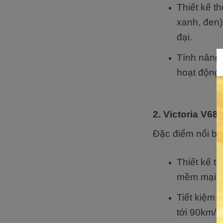
Thiết kế t
xanh, đen)
đại.
Tính năng 
hoạt động 
2. Victoria V68 
Đặc điểm nổi bậ
Thiết kế ti
mềm mại, p
Tiết kiệm 
tới 90km/l