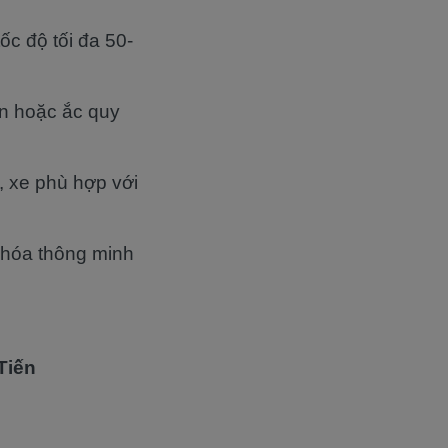
c độ tối đa 50-
on hoặc ắc quy
, xe phù hợp với
 khóa thông minh
Tiến