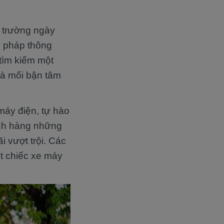
 trường ngày
i pháp thông
 tìm kiếm một
 là mối bận tâm
máy điện, tự hào
ách hàng những
 vượt trội. Các
t chiếc xe máy