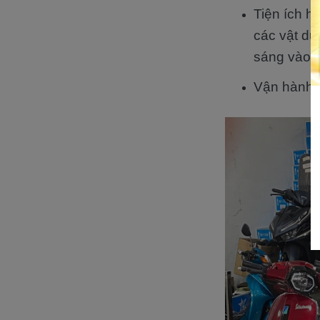
Tiện ích h
các vật dụ
sáng vào 
Vận hành ê