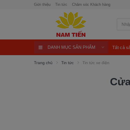
Giới thiệu
Tin tức
Chăm sóc Khách hàng
DANH MỤC SẢN PHẨM
Tất cả 
Xe máy 50cc
Trang chủ
Tin tức
Tin tức xe điện
Xe tay ga 50cc
Cửa
Xe máy điện
xe máy chính hãng
Quay số trúng thưởng 100%
ngay
Xe điện Honda