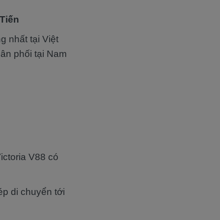
 Tiến
 nhất tại Việt
hân phối tại Nam
ctoria V88 có
p di chuyển tới