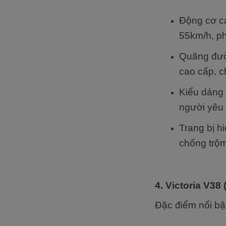
Động cơ ca
55km/h, ph
Quãng đườn
cao cấp, c
Kiểu dáng 
người yêu 
Trang bị h
chống trộm
4. Victoria V38 
Đặc điểm nổi bậ