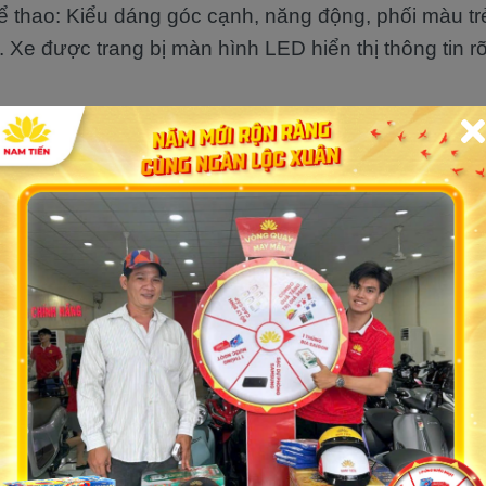
hể thao: Kiểu dáng góc cạnh, năng động, phối màu trẻ
. Xe được trang bị màn hình LED hiển thị thông tin r
an toàn cao: Hệ thống phanh đĩa trước và phanh cơ
ổn định, đảm bảo an toàn cho người lái.
tại
cửa hàng xe máy điện chính hãng
Nam Tiến
t
nh tế: Victoria V68 sở hữu thiết kế nhỏ gọn, thanh lị
hù hợp cho phái nữ hoặc người yêu thích sự tối giả
năng lượng: Sử dụng pin Lithium-ion, xe có khả năng
ần sạc, với mức tiêu thụ điện cực thấp.