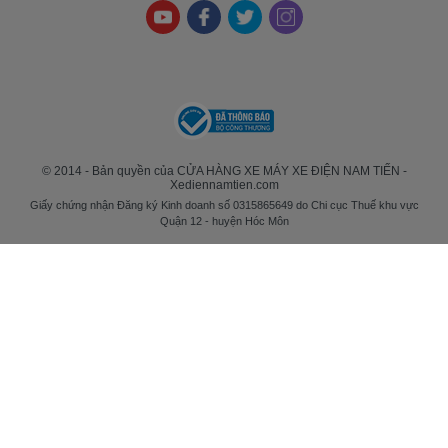
© 2014 - Bản quyền của CỬA HÀNG XE MÁY XE ĐIỆN NAM TIẾN -
Xediennamtien.com
Giấy chứng nhận Đăng ký Kinh doanh số 0315865649 do Chi cục Thuế khu vực
Quận 12 - huyện Hóc Môn