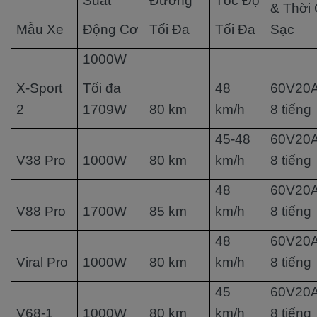
Suất
Đường
Tốc Độ
& Thời 
Mẫu Xe
Động Cơ
Tối Đa
Tối Đa
Sạc
1000W
X-Sport
Tối đa
48
60V20A
2
1709W
80 km
km/h
8 tiếng
45-48
60V20A
V38 Pro
1000W
80 km
km/h
8 tiếng
48
60V20A
V88 Pro
1700W
85 km
km/h
8 tiếng
48
60V20A
Viral Pro
1000W
80 km
km/h
8 tiếng
45
60V20A
V68-1
1000W
80 km
km/h
8 tiếng