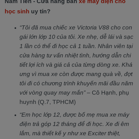
Nam Tiến - Cửa hàng bán
xe máy điện cho
học sinh
uy tín?
“Tôi đã mua chiếc xe Victoria V88 cho con
gái lớn lớp 10 của tôi. Xe nhẹ, dễ lái và sạc
1 lần có thể đi học cả 1 tuần. Nhân viên tại
cửa hàng tư vấn nhiệt tình, hướng dẫn chi
tiết lợi ích và giá cả của từng dòng xe. Khá
ưng vì mua xe còn được mang quà về, đợt
tôi đi có chương trình khuyến mãi đầu năm
với vòng quay may mắn”
– Cô Hạnh, phụ
huynh (Q.7, TPHCM)
“Em học lớp 12, được bố mẹ mua xe máy
điện trả góp 12 tháng để đi học. Xe đi êm
lắm, mà thiết kế y như xe Exciter thiệt,