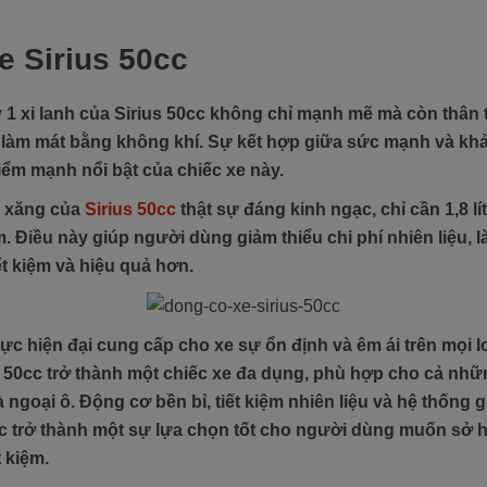
e Sirius 50cc
 1 xi lanh của Sirius 50cc không chỉ mạnh mẽ mà còn thân 
 làm mát bằng không khí. Sự kết hợp giữa sức mạnh và khả
điểm mạnh nổi bật của chiếc xe này.
m xăng của
Sirius 50cc
thật sự đáng kinh ngạc, chỉ cần 1,8 lí
 Điều này giúp người dùng giảm thiểu chi phí nhiên liệu, 
ết kiệm và hiệu quả hơn.
ực hiện đại cung cấp cho xe sự ổn định và êm ái trên mọi lo
s 50cc trở thành một chiếc xe đa dụng, phù hợp cho cả nhữ
 ngoại ô. Động cơ bền bỉ, tiết kiệm nhiên liệu và hệ thống 
cc trở thành một sự lựa chọn tốt cho người dùng muốn sở 
t kiệm.