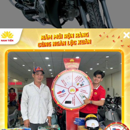
g xe Sirius 50cc thường được đánh giá cao về độ bền, tính
vận hành ổn định. Đây là những điểm mạnh giúp dòng xe này
ùng tin dùng.