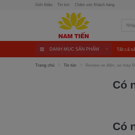
Giới thiệu
Tin tức
Chăm sóc Khách hàng
DANH MỤC SẢN PHẨM
Tất cả 
Xe máy 50cc
Trang chủ
Tin tức
Review xe điện, xe máy 5
Xe tay ga 50cc
Có 
Xe máy điện
xe máy chính hãng
Quay số trúng thưởng 100%
ngay
Xe điện Honda
Có 