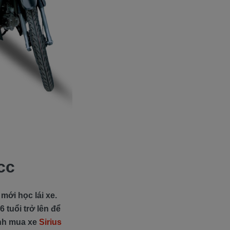
cc
mới học lái xe.
 tuổi trở lên để
ịnh mua xe
Sirius