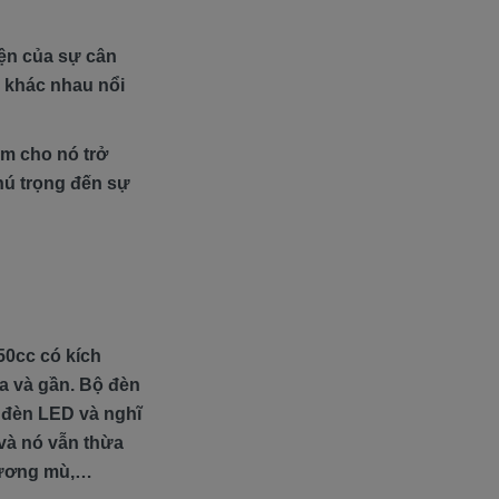
iện của sự cân
c khác nhau nổi
àm cho nó trở
chú trọng đến sự
50cc có kích
a và gần. Bộ đèn
 đèn LED và nghĩ
 và nó vẫn thừa
sương mù,…