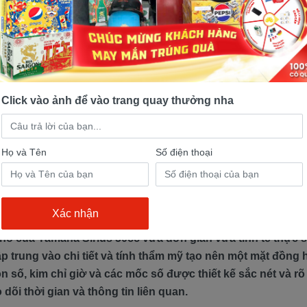
 điểm nổi bật của xe Sirius 
phân khối thấp nhưng xe Sirius 50cc sẽ có những ưu điểm n
nh giá là có khả năng tiết kiệm nhiên liệu. Mặc dù hình dá
 với nhiều người, nhưng Yamaha luôn nỗ lực để làm mới 
 màu và thiết kế để tạo sự khác biệt. Sự chú ý đặc biệt đến
Click vào ảnh để vào trang quay thưởng nha
ết kế giúp Sirius 50cc trở thành một phương tiện không chỉ t
ự quan tâm của người tiêu dùng.
Họ và Tên
Số điện thoại
hồ nguyên bản nhưng không kém
g
hồ của Yamaha Sirius 50cc vừa đơn giản vừa tinh tế thực s
ập trung vào chi tiết và tính thẩm mỹ tạo nên một mặt đồng h
on số, kim chỉ giờ và các mốc số được thiết kế sắc nét và r
dõi thời gian và thông tin liên quan.