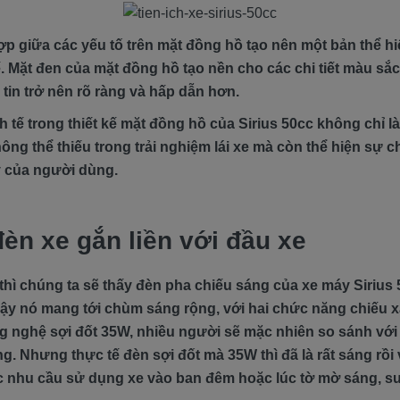
ợp giữa các yếu tố trên mặt đồng hồ tạo nên một bản thể h
ế. Mặt đen của mặt đồng hồ tạo nền cho các chi tiết màu sắ
 tin trở nên rõ ràng và hấp dẫn hơn.
h tế trong thiết kế mặt đồng hồ của Sirius 50cc không chỉ l
ng thể thiếu trong trải nghiệm lái xe mà còn thể hiện sự 
ỹ của người dùng.
èn xe gắn liền với đầu xe
thì chúng ta sẽ thấy đèn pha chiếu sáng của xe máy Sirius 
vậy nó mang tới chùm sáng rộng, với hai chức năng chiếu x
ng nghệ sợi đốt 35W, nhiều người sẽ mặc nhiên so sánh với
. Nhưng thực tế đèn sợi đốt mà 35W thì đã là rất sáng rồi
 nhu cầu sử dụng xe vào ban đêm hoặc lúc tờ mờ sáng, 