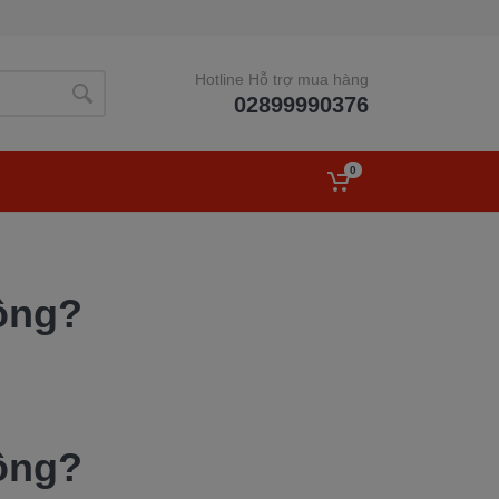
Hotline Hỗ trợ mua hàng
02899990376
0
ông?
ông?