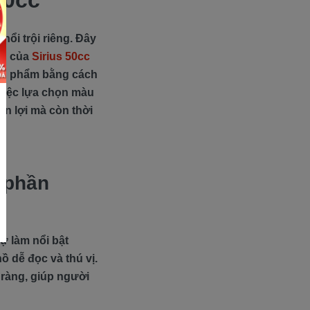
50cc
ổi trội riêng. Đây
ng của
Sirius 50cc
sản phẩm bằng cách
 việc lựa chọn màu
iện lợi mà còn thời
 phần
ự làm nổi bật
ồ dễ đọc và thú vị.
õ ràng, giúp người