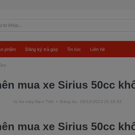
sản phẩm
Đăng ký trả góp
Tin tức
Liên hệ
0cc
nên mua xe Sirius 50cc kh
từ
Xe máy Nam Tiến
Đăng lúc: 08/10/2023 15:18:03
nên mua xe Sirius 50cc kh