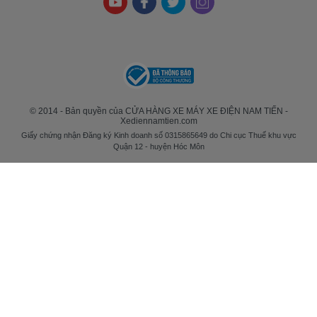
© 2014 - Bản quyền của CỬA HÀNG XE MÁY XE ĐIỆN NAM TIẾN -
Xediennamtien.com
Giấy chứng nhận Đăng ký Kinh doanh số 0315865649 do Chi cục Thuế khu vực
Quận 12 - huyện Hóc Môn