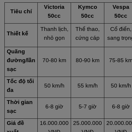
Victoria
Kymco
Vespa
Tiêu chí
50cc
50cc
50cc
Thanh lịch,
Thể thao,
Cổ điển,
Thiết kế
nhỏ gọn
cứng cáp
sang trọn
Quãng
đường/lần
70-80 km
80-90 km
75-85 k
sạc
Tốc độ tối
50 km/h
55 km/h
50 km/h
đa
Thời gian
6-8 giờ
5-7 giờ
6-8 giờ
sạc
Giá đề
16.000.000
25.000.000
20.000.0
xuất
VNĐ
VNĐ
VNĐ