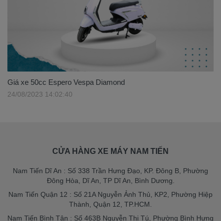
Giá xe 50cc Espero Vespa Diamond
24/08/2023 14:02:40
CỬA HÀNG XE MÁY NAM TIẾN
Nam Tiến Dĩ An : Số 338 Trần Hưng Đạo, KP. Đông B, Phường
Đông Hòa, Dĩ An, TP Dĩ An, Bình Dương.
Nam Tiến Quận 12 : Số 21A Nguyễn Ảnh Thủ, KP2, Phường Hiệp
Thành, Quận 12, TP.HCM.
Nam Tiến Bình Tân : Số 463B Nguyễn Thị Tú, Phường Bình Hưng