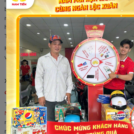
hàng đang tìm kiếm
xe máy điện 50cc giá rẻ
. Dù
bạn yêu thích vẻ đẹp thanh lịch của Vespa, sự
mạnh mẽ của Kymco, sự tiện dụng của Victoria,
hay sự năng động của Detech, Xe điện Nam
Tiến đều có thể đáp ứng mọi nhu cầu của bạn.
Hãy đến ngay Xe điện Nam Tiến để trải nghiệm
và tận hưởng những ưu đãi tuyệt vời nhất!
Xe điện Nam Tiến - Chuyên phân phối
xe máy
điện 50cc giá rẻ
Tất cả các cửa hàng thuộc Hệ thống
Xe điện
Nam Tiến
đều có khu vực bảo trì, sữa chữa, với
những trang thiết bị hiện đại tối tân nhất. Ngoài
ra, chúng tôi còn sở hữu đội ngũ kỹ thuật viên