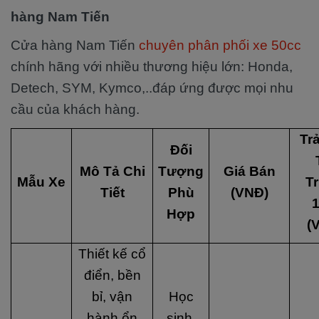
hàng Nam Tiến
Cửa hàng Nam Tiến
chuyên phân phối xe 50cc
chính hãng với nhiều thương hiệu lớn: Honda,
Detech, SYM, Kymco,..đáp ứng được mọi nhu
cầu của khách hàng.
Tr
Đối
Mô Tả Chi
Tượng
Giá Bán
Mẫu Xe
T
Tiết
Phù
(VNĐ)
Hợp
(
Thiết kế cổ
điển, bền
bỉ, vận
Học
hành ổn
sinh,