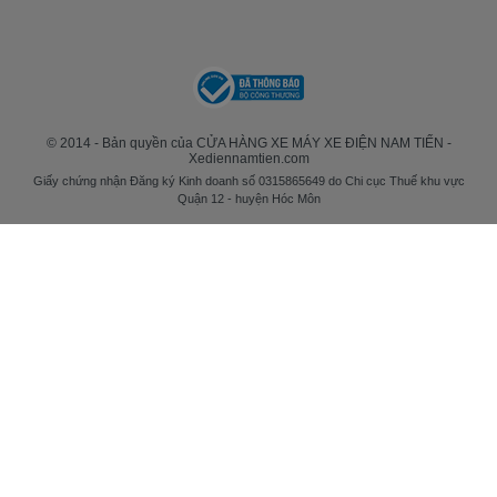
© 2014 - Bản quyền của CỬA HÀNG XE MÁY XE ĐIỆN NAM TIẾN -
Xediennamtien.com
Giấy chứng nhận Đăng ký Kinh doanh số 0315865649 do Chi cục Thuế khu vực
Quận 12 - huyện Hóc Môn