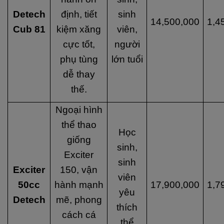
Detech
định, tiết
sinh
14,500,000
1,4
Cub 81
kiệm xăng
viên,
cực tốt,
người
phụ tùng
lớn tuổi
dễ thay
thế.
Ngoại hình
thể thao
Học
giống
sinh,
Exciter
sinh
Exciter
150, vận
viên
50cc
hành mạnh
17,900,000
1,7
yêu
Detech
mẽ, phong
thích
cách cá
thể