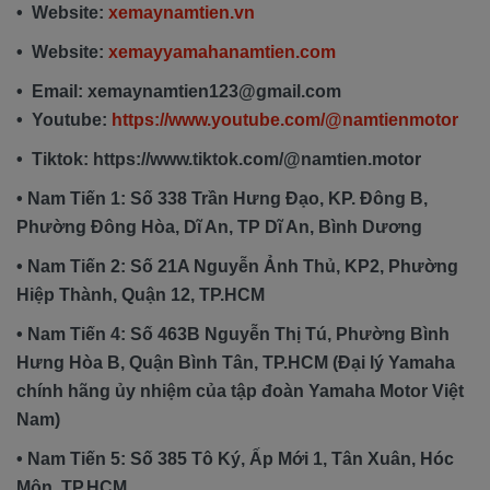
• Website:
xemaynamtien.vn
• Website:
xemayyamahanamtien.com
• Email: xemaynamtien123@gmail.com
• Youtube:
https://www.youtube.com/@namtienmotor
• Tiktok: https://www.tiktok.com/@namtien.motor
• Nam Tiến 1: Số 338 Trần Hưng Đạo, KP. Đông B,
Phường Đông Hòa, Dĩ An, TP Dĩ An, Bình Dương
• Nam Tiến 2: Số 21A Nguyễn Ảnh Thủ, KP2, Phường
Hiệp Thành, Quận 12, TP.HCM
• Nam Tiến 4: Số 463B Nguyễn Thị Tú, Phường Bình
Hưng Hòa B, Quận Bình Tân, TP.HCM (Đại lý Yamaha
chính hãng ủy nhiệm của tập đoàn Yamaha Motor Việt
Nam)
• Nam Tiến 5: Số 385 Tô Ký, Ấp Mới 1, Tân Xuân, Hóc
Môn, TP.HCM