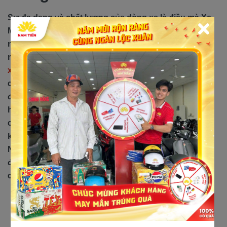
Sự đa dạng và chất lượng của dòng xe là điều mà Xe
Máy Nam Tiến Đồng Nai luôn tự hào. Với một trải
nghiệm mua sắm độc đáo và đầy thú vị, Nam Tiến
mang đến cho khách hàng không chỉ là những chiếc
xe 50cc giá tốt
cạnh tranh mà còn là sự tin tưởng và
chăm sóc tận tâm. Dù bạn đang tìm kiếm một chiếc xe
đẳng cấp hay một phương tiện tiện lợi cho cuộc sống
hàng ngày, Nam Tiến cam kết đáp ứng mọi nhu cầu
của bạn với dịch vụ và sản phẩm tốt nhất. Hãy cùng
khám phá thế giới xe máy tại Xe Máy Nam Tiến Đồng
Nai, nơi niềm đam mê và chất lượng gặp nhau. Dưới
đây sẽ là giá 3 dòng xe tay ga 50cc có mức giá tốt tại
cửa hàng xe máy Nam Tiến.
Xe tay ga Detech 50cc Vespa: 19.800.000 VND
Xe tay ga Victoria V86: 19.500.000 VND