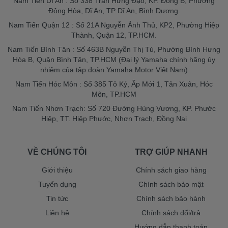
Nam Tiến Dĩ An : Số 338 Trần Hưng Đạo, KP. Đông B, Phường
Đông Hòa, Dĩ An, TP Dĩ An, Bình Dương.
Nam Tiến Quận 12 : Số 21A Nguyễn Ảnh Thủ, KP2, Phường Hiệp
Thành, Quận 12, TP.HCM.
Nam Tiến Bình Tân : Số 463B Nguyễn Thị Tú, Phường Bình Hưng
Hòa B, Quận Bình Tân, TP.HCM (Đại lý Yamaha chính hãng ủy
nhiệm của tập đoàn Yamaha Motor Việt Nam)
Nam Tiến Hóc Môn : Số 385 Tô Ký, Ấp Mới 1, Tân Xuân, Hóc
Môn, TP.HCM
Nam Tiến Nhơn Trạch: Số 720 Đường Hùng Vương, KP. Phước
Hiệp, TT. Hiệp Phước, Nhơn Trạch, Đồng Nai
VỀ CHÚNG TÔI
TRỢ GIÚP NHANH
Giới thiệu
Chính sách giao hàng
Tuyển dụng
Chính sách bảo mật
Tin tức
Chính sách bảo hành
Liên hệ
Chính sách đổi/trả
Hướng dẫn thanh toán