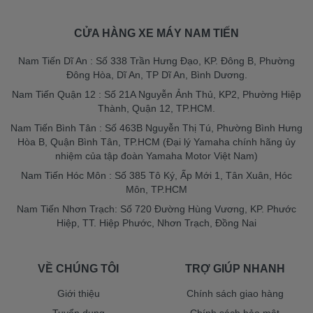
CỬA HÀNG XE MÁY NAM TIẾN
Nam Tiến Dĩ An : Số 338 Trần Hưng Đạo, KP. Đông B, Phường
Đông Hòa, Dĩ An, TP Dĩ An, Bình Dương.
Nam Tiến Quận 12 : Số 21A Nguyễn Ảnh Thủ, KP2, Phường Hiệp
Thành, Quận 12, TP.HCM.
Nam Tiến Bình Tân : Số 463B Nguyễn Thị Tú, Phường Bình Hưng
Hòa B, Quận Bình Tân, TP.HCM (Đại lý Yamaha chính hãng ủy
nhiệm của tập đoàn Yamaha Motor Việt Nam)
Nam Tiến Hóc Môn : Số 385 Tô Ký, Ấp Mới 1, Tân Xuân, Hóc
Môn, TP.HCM
Nam Tiến Nhơn Trạch: Số 720 Đường Hùng Vương, KP. Phước
Hiệp, TT. Hiệp Phước, Nhơn Trạch, Đồng Nai
VỀ CHÚNG TÔI
TRỢ GIÚP NHANH
Giới thiệu
Chính sách giao hàng
Tuyển dụng
Chính sách bảo mật