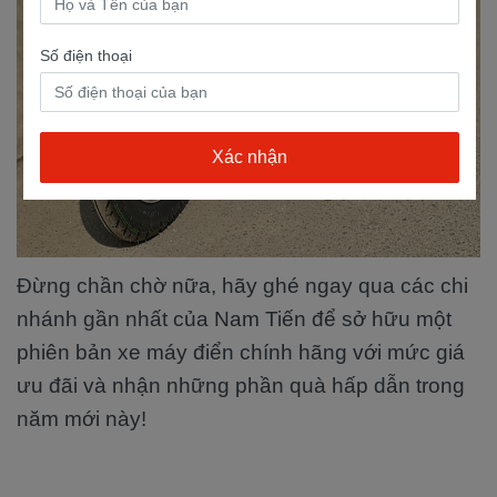
Số điện thoại
Đừng chần chờ nữa, hãy ghé ngay qua các chi
nhánh gần nhất của Nam Tiến để sở hữu một
phiên bản xe máy điển chính hãng với mức giá
ưu đãi và nhận những phần quà hấp dẫn trong
năm mới này!