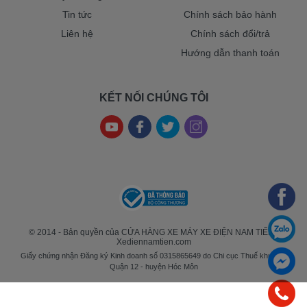
Tin tức
Chính sách bảo hành
Liên hệ
Chính sách đổi/trả
Hướng dẫn thanh toán
KẾT NỐI CHÚNG TÔI
© 2014 - Bản quyền của CỬA HÀNG XE MÁY XE ĐIỆN NAM TIẾN -
Xediennamtien.com
Giấy chứng nhận Đăng ký Kinh doanh số 0315865649 do Chi cục Thuế khu vực
Quận 12 - huyện Hóc Môn