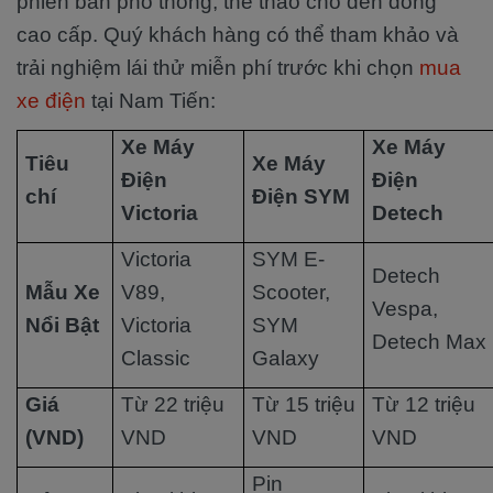
phiên bản phổ thông, thể thao cho đến dòng
cao cấp. Quý khách hàng có thể tham khảo và
trải nghiệm lái thử miễn phí trước khi chọn
mua
xe điện
tại Nam Tiến:
Xe Máy
Xe Máy
Tiêu
Xe Máy
Điện
Điện
chí
Điện SYM
Victoria
Detech
Victoria
SYM E-
Detech
Mẫu Xe
V89,
Scooter,
Vespa,
Nổi Bật
Victoria
SYM
Detech Max
Classic
Galaxy
Giá
Từ 22 triệu
Từ 15 triệu
Từ 12 triệu
(VND)
VND
VND
VND
Pin