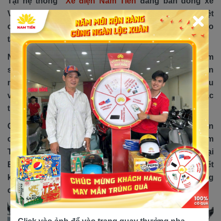
Tại hệ thống
Xe điện Nam Tiến
đang bán dòng xe
Victoria Sirius với mức giá chỉ 14,7 triệu đồng. Đặc biệt
còn đang có chương trình giảm giá 500,000 vnđ cho
tất cả các dòng xe thuộc hãng Victoria
Ngoài mức giá hợp lý, cửa hàng còn có đội ngũ chăm
sóc, bảo dưỡng xe sau khi mua tận tình, chuyên
nghiệp. Tất cả của hàng thuộc hệ thống đều có khu
vực sửa chữa, thay thế linh kiện chính hãng với các
trang thiết bị hiện đại nhất.
Qua những thông tin mà chúng tôi cung cấp, bạn còn
chần chờ gì nữa mà không ghé ngay hệ thống Nam
Tiến hiện có 3 chi nhánh tại TP HCM và 1 chi nhánh tại
Bình Dương để sở hữu ngay một chiếc xe vừa tiết
kiệm xăng vừa nhỏ gọn và dễ dàng sử dụng mà không
cần bằng lái !