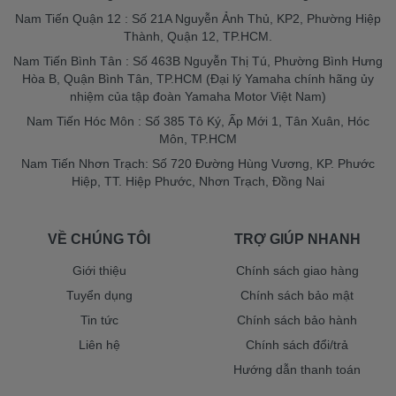
Nam Tiến Quận 12 : Số 21A Nguyễn Ảnh Thủ, KP2, Phường Hiệp
Thành, Quận 12, TP.HCM.
Nam Tiến Bình Tân : Số 463B Nguyễn Thị Tú, Phường Bình Hưng
Hòa B, Quận Bình Tân, TP.HCM (Đại lý Yamaha chính hãng ủy
nhiệm của tập đoàn Yamaha Motor Việt Nam)
Nam Tiến Hóc Môn : Số 385 Tô Ký, Ấp Mới 1, Tân Xuân, Hóc
Môn, TP.HCM
Nam Tiến Nhơn Trạch: Số 720 Đường Hùng Vương, KP. Phước
Hiệp, TT. Hiệp Phước, Nhơn Trạch, Đồng Nai
VỀ CHÚNG TÔI
TRỢ GIÚP NHANH
Giới thiệu
Chính sách giao hàng
Tuyển dụng
Chính sách bảo mật
Tin tức
Chính sách bảo hành
Liên hệ
Chính sách đổi/trả
Hướng dẫn thanh toán